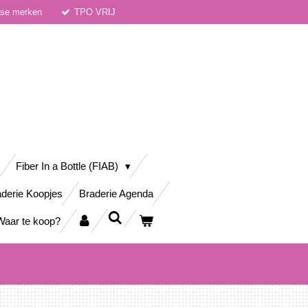
dse merken
TPO VRIJ
Fiber In a Bottle (FIAB)
derie Koopjes
Braderie Agenda
Waar te koop?