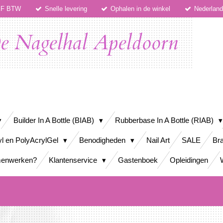
IEF BTW
Snelle levering
Ophalen in de winkel
Nederlan
e Nagelhal Apeldoorn
Builder In A Bottle (BIAB)
Rubberbase In A Bottle (RIAB)
yl en PolyAcrylGel
Benodigheden
Nail Art
SALE
Bra
enwerken?
Klantenservice
Gastenboek
Opleidingen