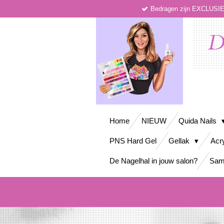
Bedragen zijn EXCLUS
Ga
direct
naar
D
de
hoofdinhoud
Home
NIEUW
Quida Nails
PNS Hard Gel
Gellak
Acr
De Nagelhal in jouw salon?
Sam