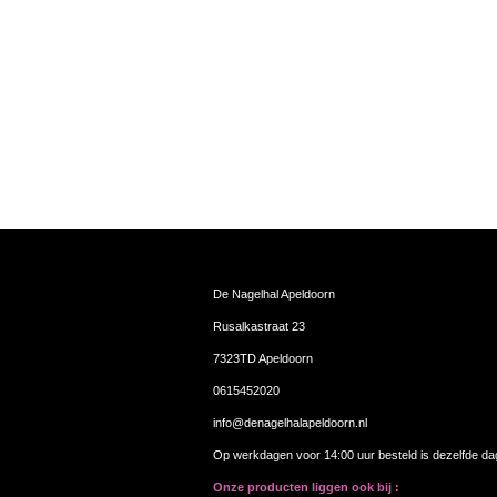
De Nagelhal Apeldoorn
Rusalkastraat 23
7323TD Apeldoorn
0615452020
info@denagelhalapeldoorn.nl
Op werkdagen voor 14:00 uur besteld is dezelfde d
Onze producten liggen ook bij :