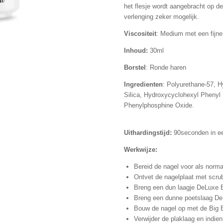
het flesje wordt aangebracht op de
verlenging zeker mogelijk.
Viscositeit
: Medium met een fijne 
Inhoud:
30ml
Borstel
: Ronde haren
Ingredienten
: Polyurethane-57, H
Silica,
Hydroxycyclohexyl Phenyl
Phenylphosphine Oxide.
Uithardingstijd:
90seconden in ee
Werkwijze:
Bereid de nagel voor als norma
Ontvet de nagelplaat met scrub
Breng een dun laagje DeLuxe B
Breng een dunne poetslaag DeL
Bouw de nagel op met de Big B 
Verwijder de plaklaag en indien