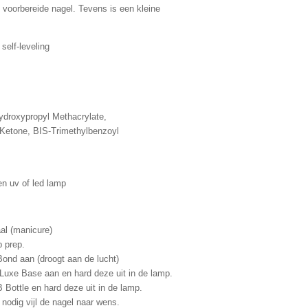
 voorbereide nagel. Tevens is een kleine
self-leveling
ydroxypropyl Methacrylate,
 Ketone,
BIS-Trimethylbenzoyl
n uv of led lamp
al (manicure)
 prep.
ond aan (droogt aan de lucht)
uxe Base aan en hard deze uit in de lamp.
Bottle en hard deze uit in de lamp.
 nodig vijl de nagel naar wens.