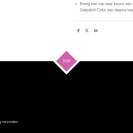
Breng een top naar keuze aan. 
Gelpolish Color aan daarna top
D
D
S
e
e
h
l
e
a
e
l
r
n
e
TOP
ag verzonden.