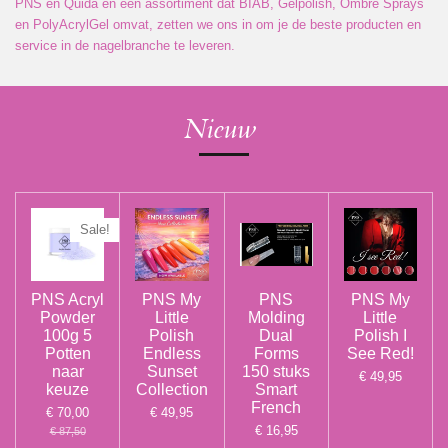
PNS en Quida en een assortiment dat BIAB, Gelpolish, Ombre Sprays
en PolyAcrylGel omvat, zetten we ons in om je de beste producten en
service in de nagelbranche te leveren.
Nieuw
Sale!
PNS Acryl
PNS My
PNS
PNS My
Powder
Little
Molding
Little
100g 5
Polish
Dual
Polish I
Potten
Endless
Forms
See Red!
naar
Sunset
150 stuks
€ 49,95
keuze
Collection
Smart
French
€ 70,00
€ 49,95
€ 16,95
€ 87,50