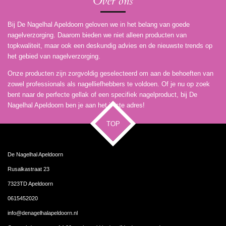
Over ons
Bij De Nagelhal Apeldoorn geloven we in het belang van goede
nagelverzorging. Daarom bieden we niet alleen producten van
topkwaliteit, maar ook een deskundig advies en de nieuwste trends op
het gebied van nagelverzorging.
Onze producten zijn zorgvoldig geselecteerd om aan de behoeften van
zowel professionals als nagelliefhebbers te voldoen. Of je nu op zoek
bent naar de perfecte gellak of een specifiek nagelproduct, bij De
Nagelhal Apeldoorn ben je aan het juiste adres!
TOP
De Nagelhal Apeldoorn
Rusalkastraat 23
7323TD Apeldoorn
0615452020
info@denagelhalapeldoorn.nl