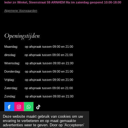
Ieder zn Winkel, Steenstraat 59 ARNHEM Ma tm zaterdag geopend 10:00-18:00
Algemene Voorwaarden
Openingstijden
Maandag: op afspraak tussen 09:00 en 21:00
dinsdag: op afspraak tussen 09:00 en 21:00
Woensdag: op afspraak tussen 09:00 en 21:00
Donderdag: op afspraak tussen 09:00 en 21:00
Vrijdag: op afspraak tussen 09:00 en 21:00
Zaterdag: op afspraak tussen 09:00 en 21:00
Zondag: op afspraak tussen 09:00 en 21:00
F
I
W
T
a
n
h
i
© 2024 De Nagelhal Apeldoorn
Deze website maakt gebruik van cookies om uw
c
s
a
k
Powered by
JouwWeb
ervaring te verbeteren en op maat gemaakte
e
t
t
T
advertenties weer te geven. Door op ‘Accepteren’
b
a
s
o