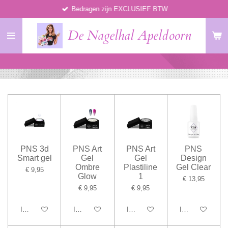
Bedragen zijn EXCLUSIEF BTW
Ga
direct
De Nagelhal Apeldoorn
naar
de
hoofdinhoud
PNS 3d
PNS Art
PNS Art
PNS
Smart gel
Gel
Gel
Design
Ombre
Plastiline
Gel Clear
€ 9,95
Glow
1
€ 13,95
€ 9,95
€ 9,95
In winkelwagen
In winkelwagen
In winkelwagen
In winkelwagen