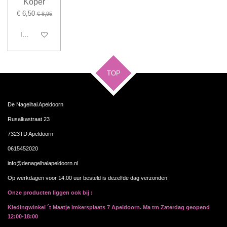
Koper
€ 6,50
€ 8,95
In winkelwagen
TOP
De Nagelhal Apeldoorn
Rusalkastraat 23
7323TD Apeldoorn
0615452020
info@denagelhalapeldoorn.nl
Op werkdagen voor 14:00 uur besteld is dezelfde dag verzonden.
Onze producten liggen ook bij :
Kledingwinkel ´t Maatje Imkersplaats 7 Apeldoorn. Ma tm Zaterdag geopend
12:00-18:00