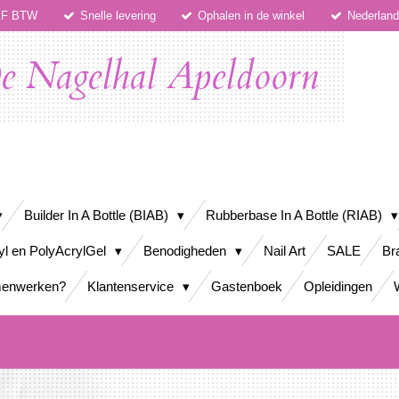
IEF BTW
Snelle levering
Ophalen in de winkel
Nederlan
e Nagelhal Apeldoorn
Builder In A Bottle (BIAB)
Rubberbase In A Bottle (RIAB)
yl en PolyAcrylGel
Benodigheden
Nail Art
SALE
Br
enwerken?
Klantenservice
Gastenboek
Opleidingen