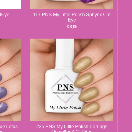
atEye
117 PNS My Little Polish Sphynx Cat
Eye
€ 8,95
lue Lotus
225 PNS My Little Polish Earrings
ye
(Jewellery) Cat-Eye