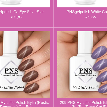
polish CatEye SilverStar
PNSgelpolish White C
€ 13,95
€ 13,95
y Little Polish Eylin (Rustic
209 PNS My Little Polish B
Romance) Cat-Eye
(It's Tea Time) Cat-E