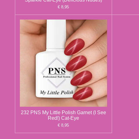
€ 8,95
232 PNS My Little Polish Garnet (I See
Red!) Cat-Eye
€ 8,95