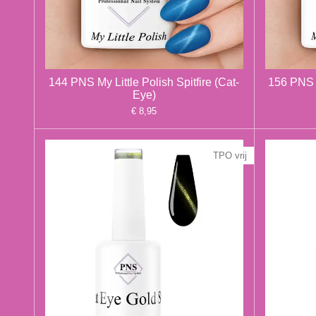
144 PNS My Little Polish Spitfire (Cat-
156 PNS 
Eye)
€ 8,95
TPO vrij