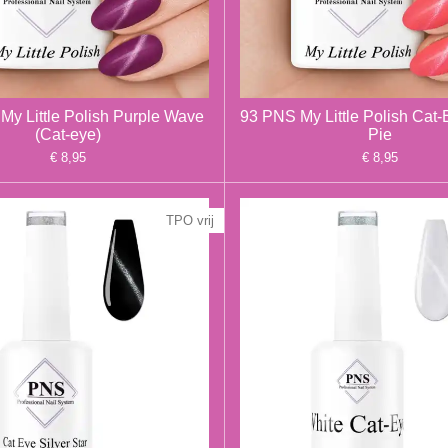
My Little Polish Purple Wave
93 PNS My Little Polish Cat-
(Cat-eye)
Pie
€ 8,95
€ 8,95
TPO vrij