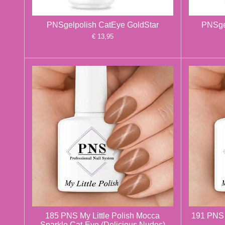
PNSgelpolish CatEye GoldStar
PNSgel
€ 13,95
185 PNS My Little Polish Mocca
191 PNS M
Sparkle Cat-Eye (Delicious Nudes)