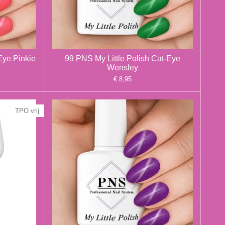
Eye Pinkie
99 PNS My Little Polish Cat-Eye
Wensley
€ 8,95
TPO vrij