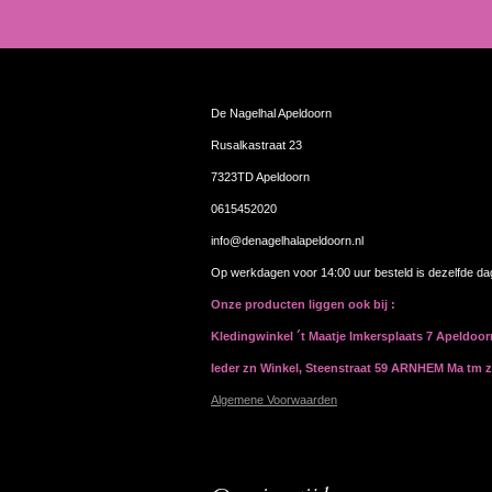
De Nagelhal Apeldoorn
Rusalkastraat 23
7323TD Apeldoorn
0615452020
info@denagelhalapeldoorn.nl
Op werkdagen voor 14:00 uur besteld is dezelfde d
Onze producten liggen ook bij :
Kledingwinkel ´t Maatje Imkersplaats 7 Apeldoo
Ieder zn Winkel, Steenstraat 59 ARNHEM Ma tm 
Algemene Voorwaarden