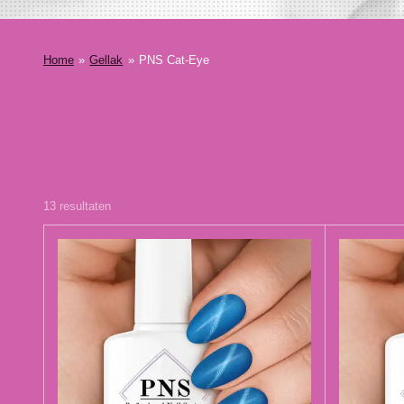
Home
»
Gellak
»
PNS Cat-Eye
13 resultaten