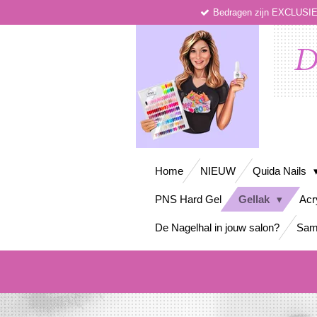
Bedragen zijn EXCLUS
Ga
direct
naar
D
de
hoofdinhoud
Home
NIEUW
Quida Nails
PNS Hard Gel
Gellak
Acr
De Nagelhal in jouw salon?
Sam