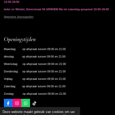
12:00-18:00
Ieder zn Winkel, Steenstraat 59 ARNHEM Ma tm zaterdag geopend 10:00-18:00
Algemene Voorwaarden
Openingstijden
Maandag: op afspraak tussen 09:00 en 21:00
dinsdag: op afspraak tussen 09:00 en 21:00
Woensdag: op afspraak tussen 09:00 en 21:00
Donderdag: op afspraak tussen 09:00 en 21:00
Vrijdag: op afspraak tussen 09:00 en 21:00
Zaterdag: op afspraak tussen 09:00 en 21:00
Zondag: op afspraak tussen 09:00 en 21:00
F
I
W
T
a
n
h
i
© 2024 De Nagelhal Apeldoorn
Deze website maakt gebruik van cookies om uw
c
s
a
k
Powered by
JouwWeb