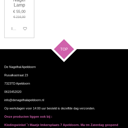
Lamp
€ 55,00
€ 216,00
In winkelwagen
TOP
De Nagelhal Apeldoorn
Rusalkastraat 23
7323TD Apeldoorn
0615452020
info@denagelhalapeldoorn.nl
Op werkdagen voor 14:00 uur besteld is dezelfde dag verzonden.
Onze producten liggen ook bij :
Kledingwinkel ´t Maatje Imkersplaats 7 Apeldoorn. Ma tm Zaterdag geopend