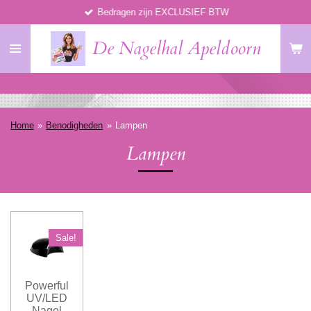
Bedragen zijn EXCLUSIEF BTW
Ga
direct
De Nagelhal Apeldoorn
naar
de
hoofdinhoud
Home
»
Benodigheden
»
Lampen
Lampen
Sale!
Powerful
UV/LED
Nagel