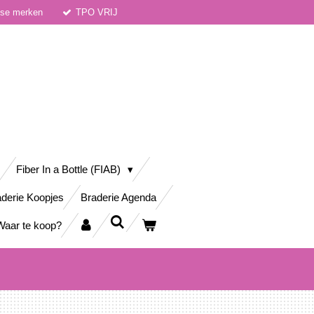
dse merken
TPO VRIJ
Fiber In a Bottle (FIAB)
derie Koopjes
Braderie Agenda
Waar te koop?