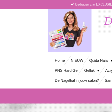
Bedragen zijn EXCLUS
Ga
direct
naar
D
de
hoofdinhoud
Home
NIEUW
Quida Nails
PNS Hard Gel
Gellak
Acr
De Nagelhal in jouw salon?
Sam