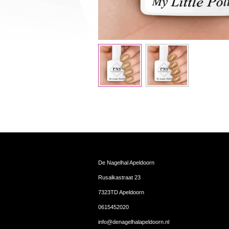
De Nagelhal Apeldoorn
Rusalkastraat 23
7323TD Apeldoorn
0615452020
info@denagelhalapeldoorn.nl