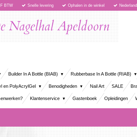
IEF BTW
Snelle levering
Ophalen in de winkel
Nederlan
e Nagelhal Apeldoorn
Builder In A Bottle (BIAB)
Rubberbase In A Bottle (RIAB)
yl en PolyAcrylGel
Benodigheden
Nail Art
SALE
Bra
enwerken?
Klantenservice
Gastenboek
Opleidingen