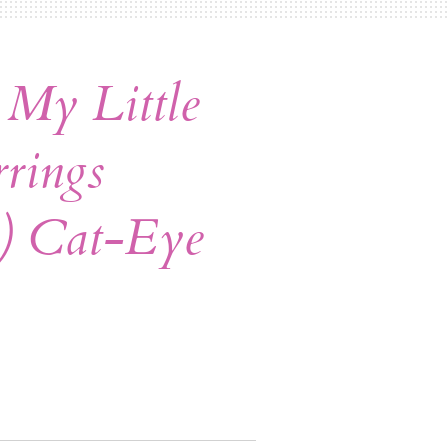
My Little
rrings
y) Cat-Eye