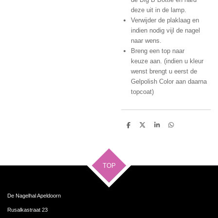
deze uit in de lamp.
Verwijder de plaklaag en
indien nodig vijl de nagel
naar wens.
Breng een top naar
keuze aan. (indien u kleur
wenst brengt u eerst de
Gelpolish Color aan daarna
topcoat)
D
D
S
D
e
e
h
e
l
e
a
l
e
l
r
e
n
e
n
TOP
De Nagelhal Apeldoorn
Rusalkastraat 23