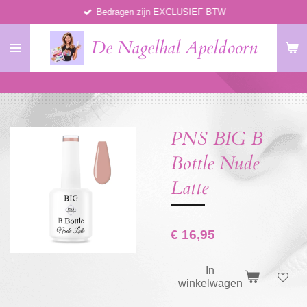
Bedragen zijn EXCLUSIEF BTW
Ga
direct
De Nagelhal Apeldoorn
naar
de
hoofdinhoud
PNS BIG B
Bottle Nude
Latte
€ 16,95
In
winkelwagen