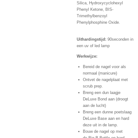
Silica,
Hydroxycyclohexyl
Phenyl Ketone,
BIS-
Trimethylbenzoyl
Phenylphosphine Oxide.
Uithardingstijd:
90seconden in
een uv of led lamp
Werkwijze:
Bereid de nagel voor als
normaal (manicure)
Ontvet de nagelplaat met
scrub prep.
Breng een dun laagje
DeLuxe Bond aan (droogt
aan de lucht)
Breng een dunne poetslaag
DeLuxe Base aan en hard
deze uit in de lamp.
Bouw de nagel op met
de Big B Bottle en hard