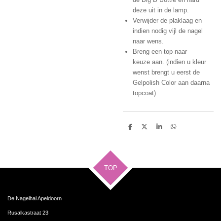
deze uit in de lamp.
Verwijder de plaklaag en
indien nodig vijl de nagel
naar wens.
Breng een top naar
keuze aan. (indien u kleur
wenst brengt u eerst de
Gelpolish Color aan daarna
topcoat)
D
D
S
D
e
e
h
e
l
e
a
l
e
l
r
e
n
e
n
TOP
De Nagelhal Apeldoorn
Rusalkastraat 23