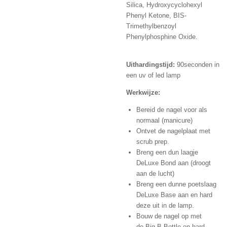
Silica,
Hydroxycyclohexyl
Phenyl Ketone,
BIS-
Trimethylbenzoyl
Phenylphosphine Oxide.
Uithardingstijd:
90seconden in
een uv of led lamp
Werkwijze:
Bereid de nagel voor als
normaal (manicure)
Ontvet de nagelplaat met
scrub prep.
Breng een dun laagje
DeLuxe Bond aan (droogt
aan de lucht)
Breng een dunne poetslaag
DeLuxe Base aan en hard
deze uit in de lamp.
Bouw de nagel op met
de Big B Bottle en hard