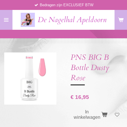
Bedragen zijn EXCLUSIEF BTW
Ga
direct
De Nagelhal Apeldoorn
naar
de
hoofdinhoud
PNS BIG B
Bottle Dusty
Rose
€ 16,95
In
winkelwagen