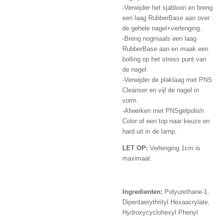
-Verwijder het sjabloon en breng
een laag RubberBase aan over
de gehele nagel+verlenging.
-Breng nogmaals een laag
RubberBase aan en maak een
bolling op het stress punt van
de nagel.
-Verwijder de plaklaag met PNS
Cleanser en vijl de nagel in
vorm.
-Afwerken met PNSgelpolish
Color of een top naar keuze en
hard uit in de lamp.
LET OP:
Verlenging 1cm is
maximaal.
Ingredienten:
Polyurethane-1,
Dipentaerythrityl Hexaacrylate,
Hydroxycyclohexyl Phenyl