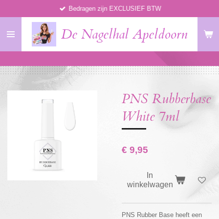
Bedragen zijn EXCLUSIEF BTW
Ga
direct
De Nagelhal Apeldoorn
naar
de
hoofdinhoud
PNS Rubberbase
White 7ml
€ 9,95
In
winkelwagen
PNS Rubber Base heeft een