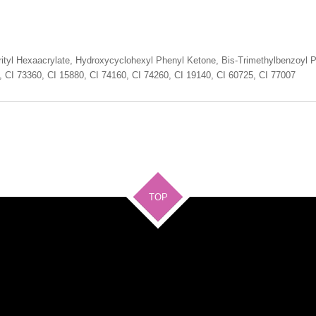
rityl Hexaacrylate, Hydroxycyclohexyl Phenyl Ketone, Bis-Trimethylbenzoyl 
 CI 73360, CI 15880, CI 74160, CI 74260, CI 19140, CI 60725, CI 77007
TOP