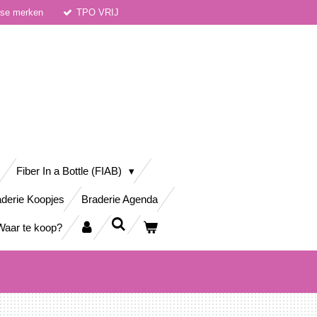
dse merken
TPO VRIJ
Fiber In a Bottle (FIAB)
derie Koopjes
Braderie Agenda
Waar te koop?