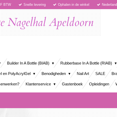
IEF BTW
Snelle levering
Ophalen in de winkel
Nederlan
e Nagelhal Apeldoorn
Builder In A Bottle (BIAB)
Rubberbase In A Bottle (RIAB)
yl en PolyAcrylGel
Benodigheden
Nail Art
SALE
Bra
enwerken?
Klantenservice
Gastenboek
Opleidingen