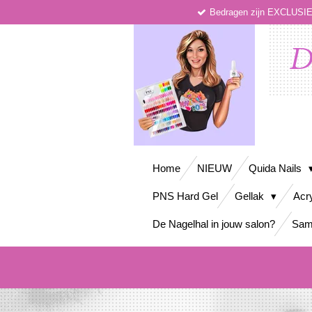
Bedragen zijn EXCLUS
Ga
direct
naar
D
de
hoofdinhoud
Home
NIEUW
Quida Nails
PNS Hard Gel
Gellak
Acr
De Nagelhal in jouw salon?
Sam