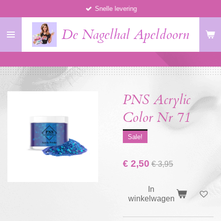
Snelle levering
Ga
direct
De Nagelhal Apeldoorn
naar
de
hoofdinhoud
PNS Acrylic
Color Nr 71
Sale!
€ 2,50
€ 3,95
In
winkelwagen