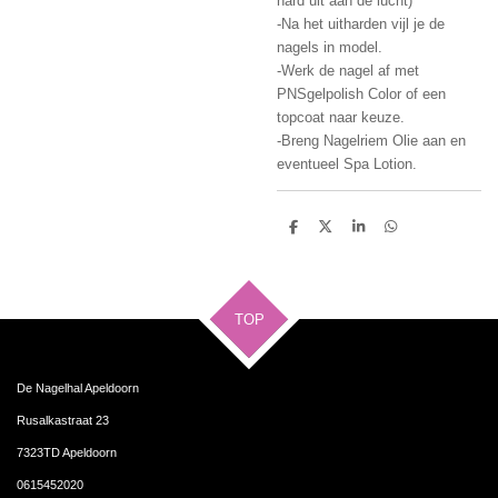
hard uit aan de lucht)
-Na het uitharden vijl je de
nagels in model.
-Werk de nagel af met
PNSgelpolish Color of een
topcoat naar keuze.
-Breng Nagelriem Olie aan en
eventueel Spa Lotion.
D
D
S
D
e
e
h
e
l
e
a
l
e
l
r
e
n
e
n
TOP
De Nagelhal Apeldoorn
Rusalkastraat 23
7323TD Apeldoorn
0615452020