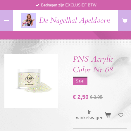
Bedragen zijn EXCLUSIEF BTW
Ga
direct
De Nagelhal Apeldoorn
naar
de
hoofdinhoud
PNS Acrylic
Color Nr 68
Sale!
€ 2,50
€ 3,95
In
winkelwagen