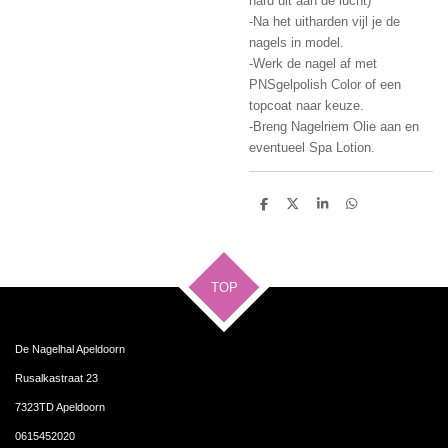
hard uit aan de lucht)
-Na het uitharden vijl je de
nagels in model.
-Werk de nagel af met
PNSgelpolish Color of een
topcoat naar keuze.
-Breng Nagelriem Olie aan en
eventueel Spa Lotion.
D
D
S
D
e
e
h
e
l
e
a
l
e
l
r
e
n
e
n
TOP
De Nagelhal Apeldoorn
Rusalkastraat 23
7323TD Apeldoorn
0615452020