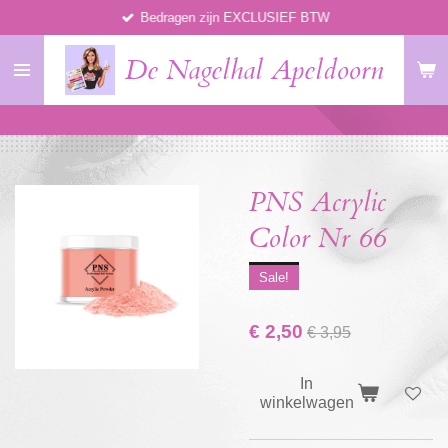
Bedragen zijn EXCLUSIEF BTW
Ga
direct
De Nagelhal Apeldoorn
naar
de
hoofdinhoud
PNS Acrylic
Color Nr 66
Sale!
€ 2,50
€ 3,95
In
winkelwagen