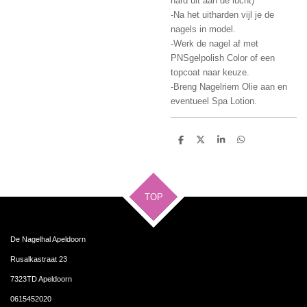
hard uit aan de lucht)
-Na het uitharden vijl je de
nagels in model.
-Werk de nagel af met
PNSgelpolish Color of een
topcoat naar keuze.
-Breng Nagelriem Olie aan en
eventueel Spa Lotion.
D
D
S
D
e
e
h
e
l
e
a
l
e
l
r
e
n
e
n
TOP
De Nagelhal Apeldoorn
Rusalkastraat 23
7323TD Apeldoorn
0615452020