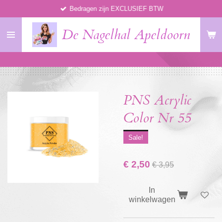
Bedragen zijn EXCLUSIEF BTW
Ga
direct
De Nagelhal Apeldoorn
naar
de
hoofdinhoud
PNS Acrylic
Color Nr 55
Sale!
€ 2,50
€ 3,95
In
winkelwagen