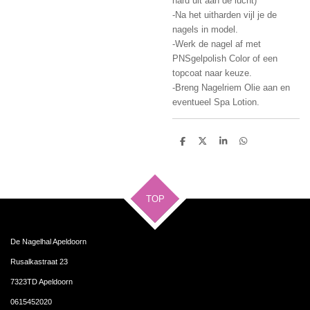
hard uit aan de lucht)
-Na het uitharden vijl je de
nagels in model.
-Werk de nagel af met
PNSgelpolish Color of een
topcoat naar keuze.
-Breng Nagelriem Olie aan en
eventueel Spa Lotion.
D
D
S
D
e
e
h
e
l
e
a
l
e
l
r
e
n
e
n
TOP
De Nagelhal Apeldoorn
Rusalkastraat 23
7323TD Apeldoorn
0615452020