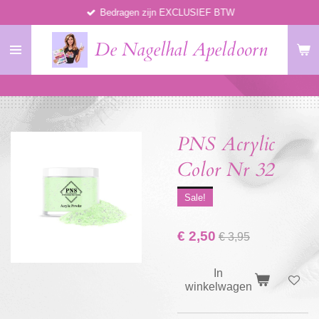
Bedragen zijn EXCLUSIEF BTW
Ga
direct
De Nagelhal Apeldoorn
naar
de
hoofdinhoud
PNS Acrylic
Color Nr 32
Sale!
€ 2,50
€ 3,95
In
winkelwagen