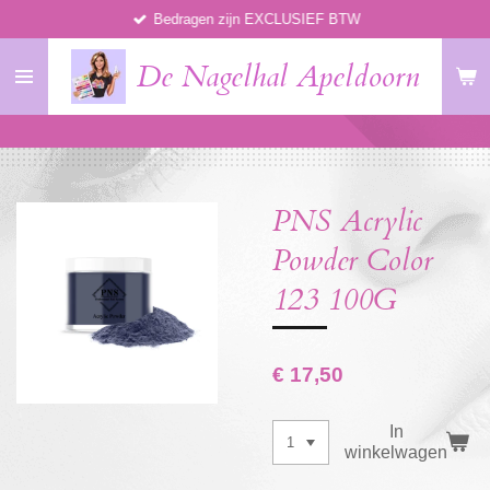
Bedragen zijn EXCLUSIEF BTW
Ga
direct
De Nagelhal Apeldoorn
naar
de
hoofdinhoud
PNS Acrylic
Powder Color
123 100G
€ 17,50
In
winkelwagen