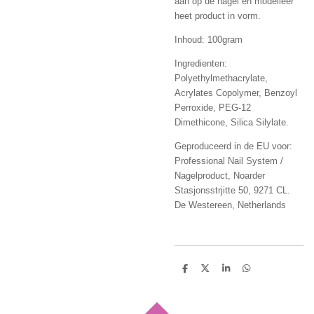
aan op de nagel en modelleer
heet product in vorm.
Inhoud: 100gram
Ingredienten:
Polyethylmethacrylate,
Acrylates Copolymer, Benzoyl
Perroxide, PEG-12
Dimethicone, Silica Silylate.
Geproduceerd in de EU voor:
Professional Nail System /
Nagelproduct, Noarder
Stasjonsstrjitte 50, 9271 CL.
De Westereen, Netherlands
D
D
S
D
e
e
h
e
l
e
a
l
e
l
r
e
n
e
n