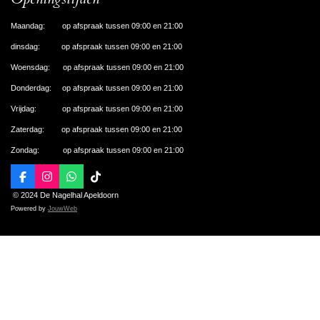
Maandag: op afspraak tussen 09:00 en 21:00
dinsdag: op afspraak tussen 09:00 en 21:00
Woensdag: op afspraak tussen 09:00 en 21:00
Donderdag: op afspraak tussen 09:00 en 21:00
Vrijdag: op afspraak tussen 09:00 en 21:00
Zaterdag: op afspraak tussen 09:00 en 21:00
Zondag: op afspraak tussen 09:00 en 21:00
F
I
W
T
a
n
h
i
© 2024 De Nagelhal Apeldoorn
c
s
a
k
Powered by
JouwWeb
e
t
t
T
b
a
s
o
o
g
A
k
o
r
p
k
a
p
m