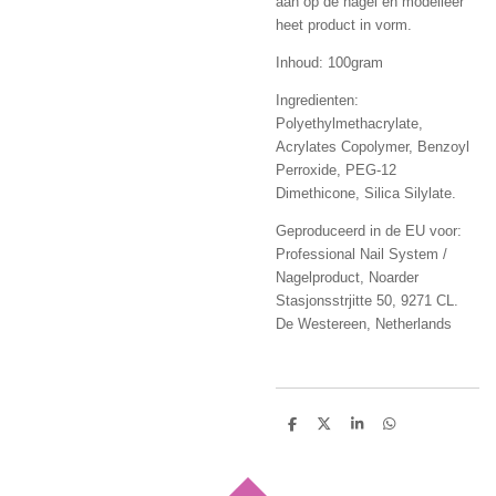
aan op de nagel en modelleer
heet product in vorm.
Inhoud: 100gram
Ingredienten:
Polyethylmethacrylate,
Acrylates Copolymer, Benzoyl
Perroxide, PEG-12
Dimethicone, Silica Silylate.
Geproduceerd in de EU voor:
Professional Nail System /
Nagelproduct, Noarder
Stasjonsstrjitte 50, 9271 CL.
De Westereen, Netherlands
D
D
S
D
e
e
h
e
l
e
a
l
e
l
r
e
n
e
n