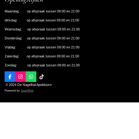
Maandag: op afspraak tussen 09:00 en 21:00
dinsdag: op afspraak tussen 09:00 en 21:00
Woensdag: op afspraak tussen 09:00 en 21:00
Donderdag: op afspraak tussen 09:00 en 21:00
Vrijdag: op afspraak tussen 09:00 en 21:00
Zaterdag: op afspraak tussen 09:00 en 21:00
Zondag: op afspraak tussen 09:00 en 21:00
F
I
W
T
a
n
h
i
© 2024 De Nagelhal Apeldoorn
c
s
a
k
Powered by
JouwWeb
e
t
t
T
b
a
s
o
o
g
A
k
o
r
p
k
a
p
m