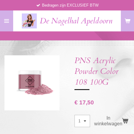
Bedragen zijn EXCLUSIEF BTW
Ga
direct
De Nagelhal Apeldoorn
naar
de
hoofdinhoud
PNS Acrylic
Powder Color
108 100G
€ 17,50
In
winkelwagen