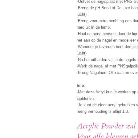
-Ontvet de nagelplaat met PNS Sc
-Breng de pH Bond of DeLuxe bond 
lucht)
-Breng voor extra hechting een du
hard uit in de lamp.
-Haal de acryl penseel door de liq
het aan op de nagel en modelleer 
-Wanneer je tevreden bent doe je d
lucht)
-Na het uitharden vijl je de nagels
-Werk de nagel af met PNSgelpolis
-Breng Nagelriem Olie aan en even
Info
:
-Met deze Acryl kun je werken op d
sjablonen.
-Je kunt de clear acryl gebruiken
meng verhouding is altijd 1:3.
Acrylic Powder zal h
Voor alle kleuren ge