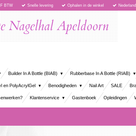
IEF BTW
Snelle levering
Ophalen in de winkel
Nederlan
e Nagelhal Apeldoorn
Builder In A Bottle (BIAB)
Rubberbase In A Bottle (RIAB)
yl en PolyAcrylGel
Benodigheden
Nail Art
SALE
Bra
enwerken?
Klantenservice
Gastenboek
Opleidingen