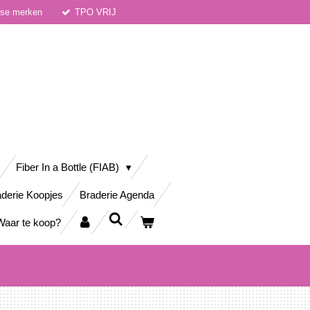
dse merken
TPO VRIJ
Fiber In a Bottle (FIAB)
derie Koopjes
Braderie Agenda
Waar te koop?