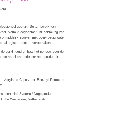
verd.
fessioneel gebruik. Buiten bereik van
tact. Vermijd oogcontact. Bij aanraking van
ie onmiddelijk spoelen met overvloedig water
n allergische reactie veroorzaken.
de acryl liquid en haal het penseel door de
op de nagel en modelleer heet product in
te, Acrylates Copolymer, Benzoyl Perroxide,
te.
essional Nail System / Nagelproduct,
 CL. De Westereen, Netherlands