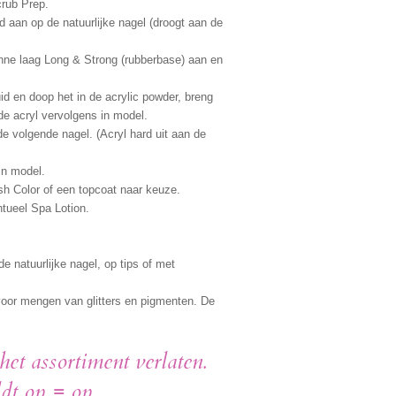
rub Prep.
aan op de natuurlijke nagel (droogt aan de
nne laag Long & Strong (rubberbase) aan en
uid en doop het in de acrylic powder, breng
de acryl vervolgens in model.
e volgende nagel. (Acryl hard uit aan de
 in model.
h Color of een topcoat naar keuze.
tueel Spa Lotion.
e natuurlijke nagel, op tips of met
 voor mengen van glitters en pigmenten. De
et assortiment verlaten.
ldt op = op.