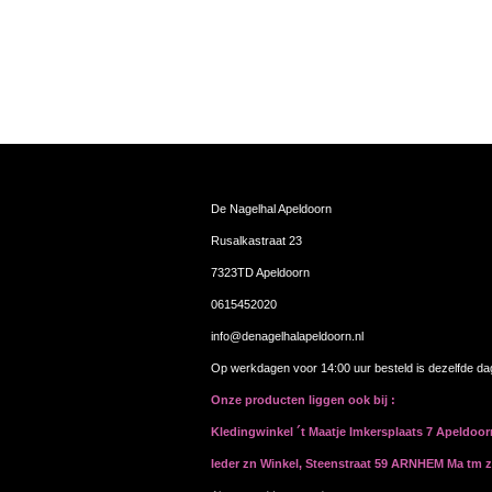
De Nagelhal Apeldoorn
Rusalkastraat 23
7323TD Apeldoorn
0615452020
info@denagelhalapeldoorn.nl
Op werkdagen voor 14:00 uur besteld is dezelfde d
Onze producten liggen ook bij :
Kledingwinkel ´t Maatje Imkersplaats 7 Apeldoo
Ieder zn Winkel, Steenstraat 59 ARNHEM Ma tm 