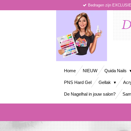
Bedragen zijn EXCLUS
Ga
direct
naar
D
de
hoofdinhoud
Home
NIEUW
Quida Nails
PNS Hard Gel
Gellak
Acr
De Nagelhal in jouw salon?
Sam