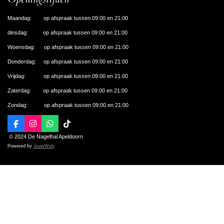
Maandag: op afspraak tussen 09:00 en 21:00
dinsdag: op afspraak tussen 09:00 en 21:00
Woensdag: op afspraak tussen 09:00 en 21:00
Donderdag: op afspraak tussen 09:00 en 21:00
Vrijdag: op afspraak tussen 09:00 en 21:00
Zaterdag: op afspraak tussen 09:00 en 21:00
Zondag: op afspraak tussen 09:00 en 21:00
F
I
W
T
a
n
h
i
© 2024 De Nagelhal Apeldoorn
c
s
a
k
Powered by
JouwWeb
e
t
t
T
b
a
s
o
o
g
A
k
o
r
p
k
a
p
m