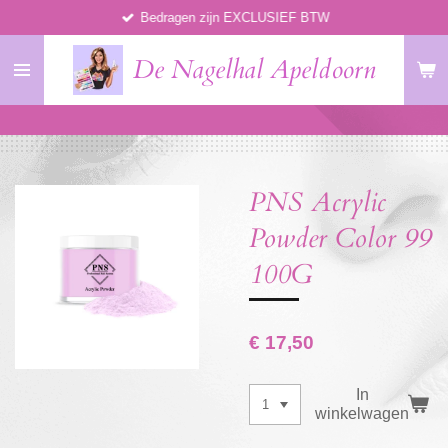
Bedragen zijn EXCLUSIEF BTW
Ga
direct
De Nagelhal Apeldoorn
naar
de
hoofdinhoud
PNS Acrylic
Powder Color 99
100G
€ 17,50
In
winkelwagen