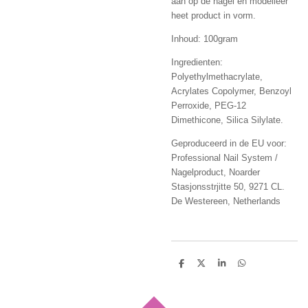
aan op de nagel en modelleer
heet product in vorm.
Inhoud: 100gram
Ingredienten:
Polyethylmethacrylate,
Acrylates Copolymer, Benzoyl
Perroxide, PEG-12
Dimethicone, Silica Silylate.
Geproduceerd in de EU voor:
Professional Nail System /
Nagelproduct, Noarder
Stasjonsstrjitte 50, 9271 CL.
De Westereen, Netherlands
D
D
S
D
e
e
h
e
l
e
a
l
e
l
r
e
n
e
n