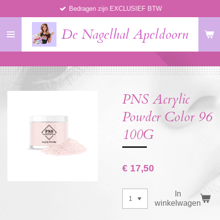
Bedragen zijn EXCLUSIEF BTW
Ga
direct
De Nagelhal Apeldoorn
naar
de
hoofdinhoud
PNS Acrylic
Powder Color 96
100G
€ 17,50
In
winkelwagen