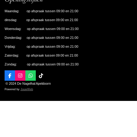
Maandag: op afspraak tussen 09:00 en 21:00
dinsdag: op afspraak tussen 09:00 en 21:00
Woensdag: op afspraak tussen 09:00 en 21:00
Donderdag: op afspraak tussen 09:00 en 21:00
Vrijdag: op afspraak tussen 09:00 en 21:00
Zaterdag: op afspraak tussen 09:00 en 21:00
Zondag: op afspraak tussen 09:00 en 21:00
F
I
W
T
a
n
h
i
© 2024 De Nagelhal Apeldoorn
c
s
a
k
Powered by
JouwWeb
e
t
t
T
b
a
s
o
o
g
A
k
o
r
p
k
a
p
m