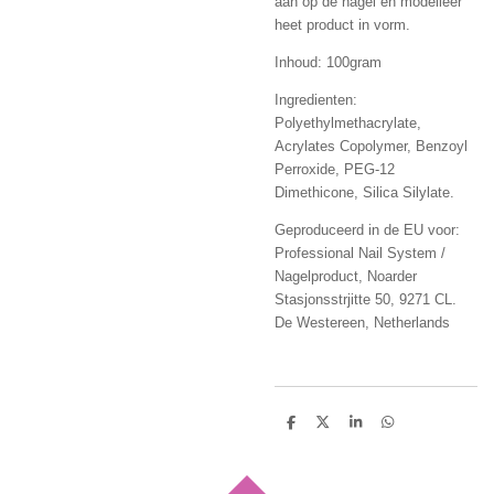
aan op de nagel en modelleer
heet product in vorm.
Inhoud: 100gram
Ingredienten:
Polyethylmethacrylate,
Acrylates Copolymer, Benzoyl
Perroxide, PEG-12
Dimethicone, Silica Silylate.
Geproduceerd in de EU voor:
Professional Nail System /
Nagelproduct, Noarder
Stasjonsstrjitte 50, 9271 CL.
De Westereen, Netherlands
D
D
S
D
e
e
h
e
l
e
a
l
e
l
r
e
n
e
n