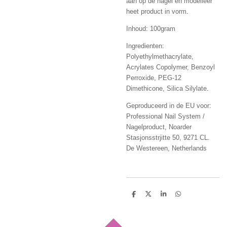
aan op de nagel en modelleer
heet product in vorm.
Inhoud: 100gram
Ingredienten:
Polyethylmethacrylate,
Acrylates Copolymer, Benzoyl
Perroxide, PEG-12
Dimethicone, Silica Silylate.
Geproduceerd in de EU voor:
Professional Nail System /
Nagelproduct, Noarder
Stasjonsstrjitte 50, 9271 CL.
De Westereen, Netherlands
D
D
S
D
e
e
h
e
l
e
a
l
e
l
r
e
n
e
n