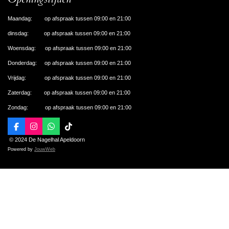
Maandag: op afspraak tussen 09:00 en 21:00
dinsdag: op afspraak tussen 09:00 en 21:00
Woensdag: op afspraak tussen 09:00 en 21:00
Donderdag: op afspraak tussen 09:00 en 21:00
Vrijdag: op afspraak tussen 09:00 en 21:00
Zaterdag: op afspraak tussen 09:00 en 21:00
Zondag: op afspraak tussen 09:00 en 21:00
F
I
W
T
a
n
h
i
© 2024 De Nagelhal Apeldoorn
c
s
a
k
Powered by
JouwWeb
e
t
t
T
b
a
s
o
o
g
A
k
o
r
p
k
a
p
m