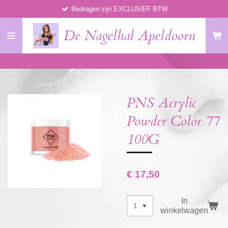
Bedragen zijn EXCLUSIEF BTW
Ga
direct
De Nagelhal Apeldoorn
naar
de
hoofdinhoud
PNS Acrylic
Powder Color 77
100G
€ 17,50
In
winkelwagen