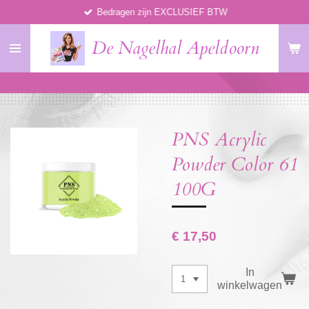
Bedragen zijn EXCLUSIEF BTW
Ga
direct
De Nagelhal Apeldoorn
naar
de
hoofdinhoud
PNS Acrylic
Powder Color 61
100G
€ 17,50
In
winkelwagen