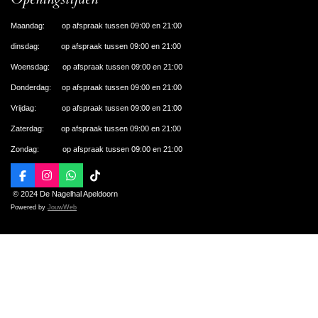
Maandag: op afspraak tussen 09:00 en 21:00
dinsdag: op afspraak tussen 09:00 en 21:00
Woensdag: op afspraak tussen 09:00 en 21:00
Donderdag: op afspraak tussen 09:00 en 21:00
Vrijdag: op afspraak tussen 09:00 en 21:00
Zaterdag: op afspraak tussen 09:00 en 21:00
Zondag: op afspraak tussen 09:00 en 21:00
F
I
W
T
a
n
h
i
© 2024 De Nagelhal Apeldoorn
c
s
a
k
Powered by
JouwWeb
e
t
t
T
b
a
s
o
o
g
A
k
o
r
p
k
a
p
m