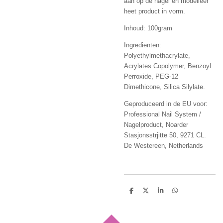
aan op de nagel en modelleer
heet product in vorm.
Inhoud: 100gram
Ingredienten:
Polyethylmethacrylate,
Acrylates Copolymer, Benzoyl
Perroxide, PEG-12
Dimethicone, Silica Silylate.
Geproduceerd in de EU voor:
Professional Nail System /
Nagelproduct, Noarder
Stasjonsstrjitte 50, 9271 CL.
De Westereen, Netherlands
D
D
S
D
e
e
h
e
l
e
a
l
e
l
r
e
n
e
n