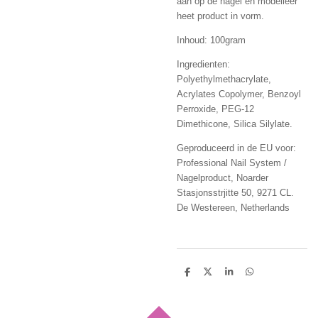
aan op de nagel en modelleer
heet product in vorm.
Inhoud: 100gram
Ingredienten:
Polyethylmethacrylate,
Acrylates Copolymer, Benzoyl
Perroxide, PEG-12
Dimethicone, Silica Silylate.
Geproduceerd in de EU voor:
Professional Nail System /
Nagelproduct, Noarder
Stasjonsstrjitte 50, 9271 CL.
De Westereen, Netherlands
D
D
S
D
e
e
h
e
l
e
a
l
e
l
r
e
n
e
n