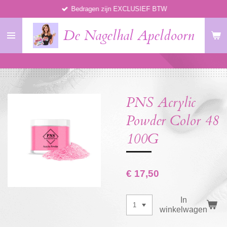
Bedragen zijn EXCLUSIEF BTW
Ga
direct
De Nagelhal Apeldoorn
naar
de
hoofdinhoud
PNS Acrylic
Powder Color 48
100G
€ 17,50
In
winkelwagen