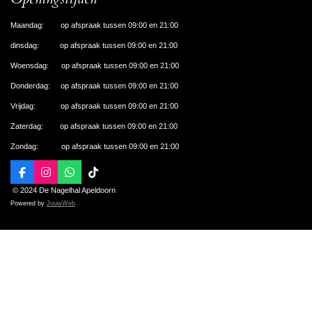
Maandag: op afspraak tussen 09:00 en 21:00
dinsdag: op afspraak tussen 09:00 en 21:00
Woensdag: op afspraak tussen 09:00 en 21:00
Donderdag: op afspraak tussen 09:00 en 21:00
Vrijdag: op afspraak tussen 09:00 en 21:00
Zaterdag: op afspraak tussen 09:00 en 21:00
Zondag: op afspraak tussen 09:00 en 21:00
F
I
W
T
a
n
h
i
© 2024 De Nagelhal Apeldoorn
c
s
a
k
Powered by
JouwWeb
e
t
t
T
b
a
s
o
o
g
A
k
o
r
p
k
a
p
m