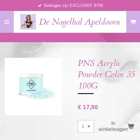
Bedragen zijn EXCLUSIEF BTW
Ga
direct
De Nagelhal Apeldoorn
naar
de
hoofdinhoud
PNS Acrylic
Powder Color 35
100G
€ 17,50
In
winkelwagen