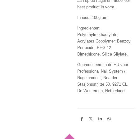
aan op de nagel en modelleer
heet product in vorm.
Inhoud: 100gram
Ingredienten:
Polyethylmethacrylate,
Acrylates Copolymer, Benzoyl
Perroxide, PEG-12
Dimethicone, Silica Silylate.
Geproduceerd in de EU voor:
Professional Nail System /
Nagelproduct, Noarder
Stasjonsstrjitte 50, 9271 CL.
De Westereen, Netherlands
D
D
S
D
e
e
h
e
l
e
a
l
e
l
r
e
n
e
n