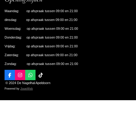
Maandag: op afspraak tussen 09:00 en 21:00
dinsdag: op afspraak tussen 09:00 en 21:00
Woensdag: op afspraak tussen 09:00 en 21:00
Donderdag: op afspraak tussen 09:00 en 21:00
Vrijdag: op afspraak tussen 09:00 en 21:00
Zaterdag: op afspraak tussen 09:00 en 21:00
Zondag: op afspraak tussen 09:00 en 21:00
F
I
W
T
a
n
h
i
© 2024 De Nagelhal Apeldoorn
c
s
a
k
Powered by
JouwWeb
e
t
t
T
b
a
s
o
o
g
A
k
o
r
p
k
a
p
m