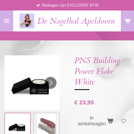
Bedragen zijn EXCLUSIEF BTW
Ga
direct
De Nagelhal Apeldoorn
naar
de
hoofdinhoud
PNS Building
Power Flake
White
€ 23,95
In
winkelwagen