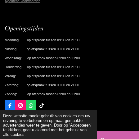
Algemene Voorwaarden
Openingstijden
Maandag: op afspraak tussen 09:00 en 21:00
dinsdag: op afspraak tussen 09:00 en 21:00
Woensdag: op afspraak tussen 09:00 en 21:00
Donderdag: op afspraak tussen 09:00 en 21:00
Vrijdag: op afspraak tussen 09:00 en 21:00
Zaterdag: op afspraak tussen 09:00 en 21:00
Zondag: op afspraak tussen 09:00 en 21:00
F
I
W
T
a
n
h
i
© 2024 De Nagelhal Apeldoorn
Deze website maakt gebruik van cookies om uw
c
s
a
k
Powered by
JouwWeb
ervaring te verbeteren en op maat gemaakte
e
t
t
T
advertenties weer te geven. Door op ‘Accepteren’
b
a
s
o
te klikken, gaat u akkoord met het gebruik van
o
g
A
k
alle cookies.
o
r
p