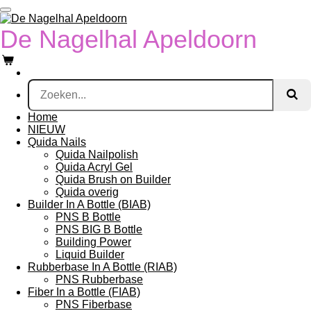
Ga
direct
De Nagelhal Apeldoorn
naar
de
hoofdinhoud
Home
NIEUW
Quida Nails
Quida Nailpolish
Quida Acryl Gel
Quida Brush on Builder
Quida overig
Builder In A Bottle (BIAB)
PNS B Bottle
PNS BIG B Bottle
Building Power
Liquid Builder
Rubberbase In A Bottle (RIAB)
PNS Rubberbase
Fiber In a Bottle (FIAB)
PNS Fiberbase