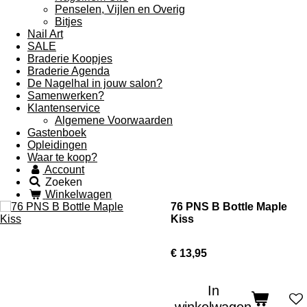
Penselen, Vijlen en Overig
Bitjes
Nail Art
SALE
Braderie Koopjes
Braderie Agenda
De Nagelhal in jouw salon?
Samenwerken?
Klantenservice
Algemene Voorwaarden
Gastenboek
Opleidingen
Waar te koop?
Account
Zoeken
Winkelwagen
76 PNS B Bottle Maple
Kiss
€ 13,95
In