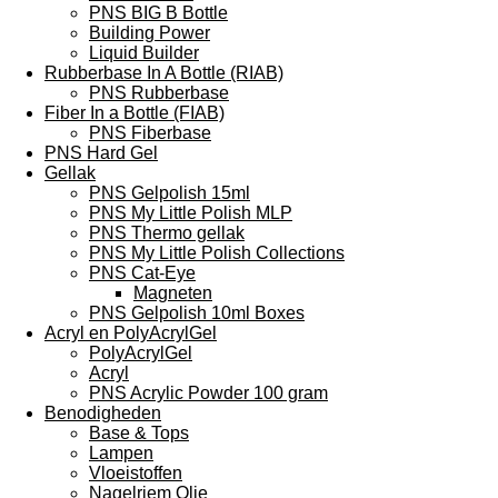
PNS BIG B Bottle
Building Power
Liquid Builder
Rubberbase In A Bottle (RIAB)
PNS Rubberbase
Fiber In a Bottle (FIAB)
PNS Fiberbase
PNS Hard Gel
Gellak
PNS Gelpolish 15ml
PNS My Little Polish MLP
PNS Thermo gellak
PNS My Little Polish Collections
PNS Cat-Eye
Magneten
PNS Gelpolish 10ml Boxes
Acryl en PolyAcrylGel
PolyAcrylGel
Acryl
PNS Acrylic Powder 100 gram
Benodigheden
Base & Tops
Lampen
Vloeistoffen
Nagelriem Olie