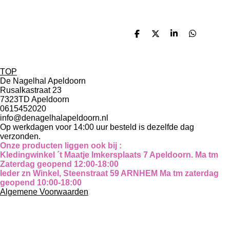
D
D
S
D
e
e
h
e
l
e
a
l
e
l
r
e
n
e
n
TOP
De Nagelhal Apeldoorn
Rusalkastraat 23
7323TD Apeldoorn
0615452020
info@denagelhalapeldoorn.nl
Op werkdagen voor 14:00 uur besteld is dezelfde dag
verzonden.
Onze producten liggen ook bij :
Kledingwinkel ´t Maatje Imkersplaats 7 Apeldoorn. Ma tm
Zaterdag geopend 12:00-18:00
Ieder zn Winkel, Steenstraat 59 ARNHEM Ma tm zaterdag
geopend 10:00-18:00
Algemene Voorwaarden