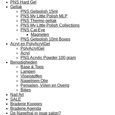
PNS Hard Gel
Gellak
PNS Gelpolish 15ml
PNS My Little Polish MLP
PNS Thermo gellak
PNS My Little Polish Collections
PNS Cat-Eye
Magneten
PNS Gelpolish 10ml Boxes
Acryl en PolyAcrylGel
PolyAcrylGel
Acryl
PNS Acrylic Powder 100 gram
Benodigheden
Base & Tops
Lampen
Vloeistoffen
Nagelriem Olie
Penselen, Vijlen en Overig
Bitjes
Nail Art
SALE
Braderie Koopjes
Braderie Agenda
De Nagelhal in jouw salon?