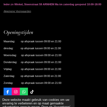
Ieder zn Winkel, Steenstraat 59 ARNHEM Ma tm zaterdag geopend 10:00-18:00
Algemene Voorwaarden
Openingstijden
Maandag: op afspraak tussen 09:00 en 21:00
dinsdag: op afspraak tussen 09:00 en 21:00
Woensdag: op afspraak tussen 09:00 en 21:00
Donderdag: op afspraak tussen 09:00 en 21:00
Vrijdag: op afspraak tussen 09:00 en 21:00
Zaterdag: op afspraak tussen 09:00 en 21:00
Zondag: op afspraak tussen 09:00 en 21:00
F
I
W
T
a
n
h
i
© 2024 De Nagelhal Apeldoorn
Deze website maakt gebruik van cookies om uw
c
s
a
k
Powered by
JouwWeb
ervaring te verbeteren en op maat gemaakte
e
t
t
T
advertenties weer te geven. Door op ‘Accepteren’