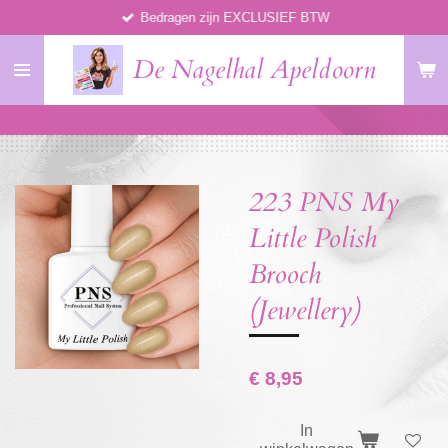
Bedragen zijn EXCLUSIEF BTW
Ga
direct
De Nagelhal Apeldoorn
naar
de
hoofdinhoud
223 PNS My
Little Polish
Brooch
(Jewellery)
€ 8,95
In