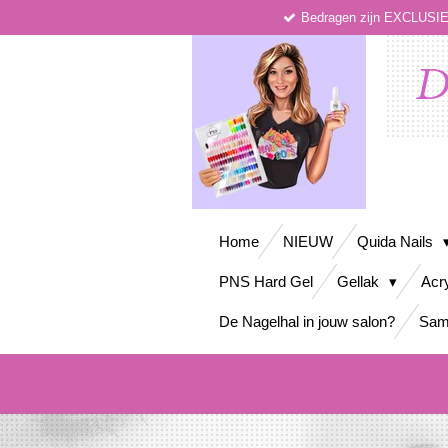
Bedragen zijn EXCLUS
Ga
direct
naar
D
de
hoofdinhoud
Home
NIEUW
Quida Nails
PNS Hard Gel
Gellak
Acr
De Nagelhal in jouw salon?
Sam