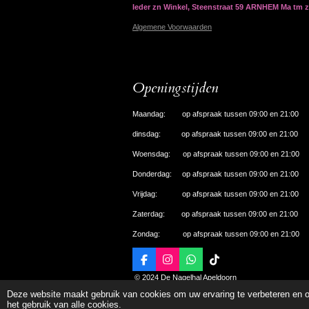
Ieder zn Winkel, Steenstraat 59 ARNHEM Ma tm 
Algemene Voorwaarden
Openingstijden
Maandag: op afspraak tussen 09:00 en 21:00
dinsdag: op afspraak tussen 09:00 en 21:00
Woensdag: op afspraak tussen 09:00 en 21:00
Donderdag: op afspraak tussen 09:00 en 21:00
Vrijdag: op afspraak tussen 09:00 en 21:00
Zaterdag: op afspraak tussen 09:00 en 21:00
Zondag: op afspraak tussen 09:00 en 21:00
F
I
W
T
a
n
h
i
© 2024 De Nagelhal Apeldoorn
c
s
a
k
Deze website maakt gebruik van cookies om uw ervaring te verbeteren en o
e
t
t
T
het gebruik van alle cookies.
b
a
s
o