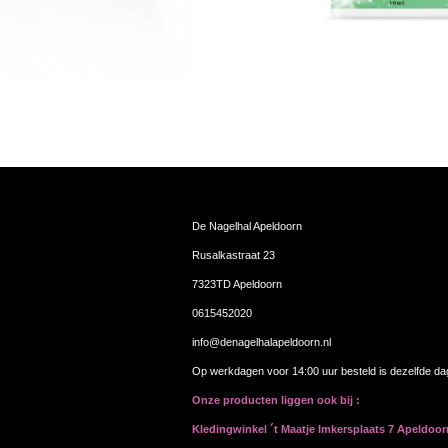
De Nagelhal Apeldoorn
Rusalkastraat 23
7323TD Apeldoorn
0615452020
info@denagelhalapeldoorn.nl
Op werkdagen voor 14:00 uur besteld is dezelfde d
Onze producten liggen ook bij :
Kledingwinkel ´t Maatje Imkersplaats 7 Apeldoo