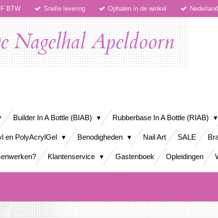
IEF BTW
Snelle levering
Ophalen in de winkel
Nederlan
e Nagelhal Apeldoorn
Builder In A Bottle (BIAB)
Rubberbase In A Bottle (RIAB)
yl en PolyAcrylGel
Benodigheden
Nail Art
SALE
Bra
enwerken?
Klantenservice
Gastenboek
Opleidingen