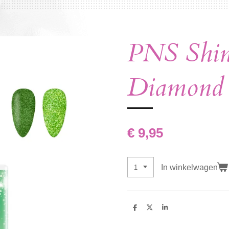
PNS Shin
Diamond
€ 9,95
In winkelwagen
D
D
S
e
e
h
l
e
a