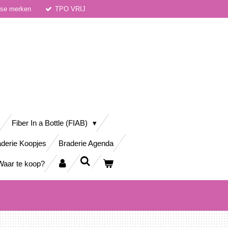
dse merken
TPO VRIJ
Fiber In a Bottle (FIAB)
derie Koopjes
Braderie Agenda
Waar te koop?