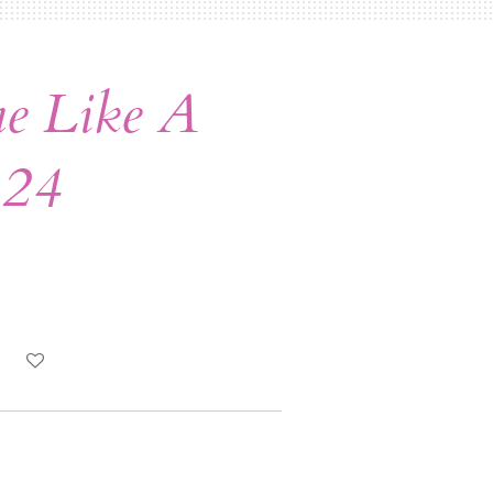
e Like A
 24