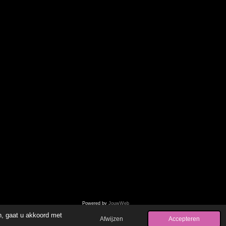
Powered by
JouwWeb
n, gaat u akkoord met
Afwijzen
Accepteren