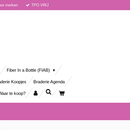
dse merken
TPO VRIJ
Fiber In a Bottle (FIAB)
derie Koopjes
Braderie Agenda
Waar te koop?