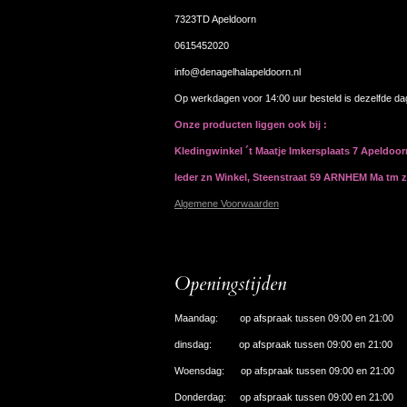
7323TD Apeldoorn
0615452020
info@denagelhalapeldoorn.nl
Op werkdagen voor 14:00 uur besteld is dezelfde d
Onze producten liggen ook bij :
Kledingwinkel ´t Maatje Imkersplaats 7 Apeldoo
Ieder zn Winkel, Steenstraat 59 ARNHEM Ma tm 
Algemene Voorwaarden
Openingstijden
Maandag: op afspraak tussen 09:00 en 21:00
dinsdag: op afspraak tussen 09:00 en 21:00
Woensdag: op afspraak tussen 09:00 en 21:00
Donderdag: op afspraak tussen 09:00 en 21:00