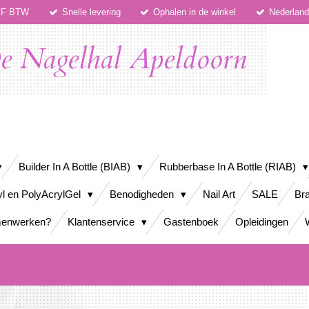
IEF BTW
Snelle levering
Ophalen in de winkel
Nederlan
e Nagelhal Apeldoorn
Builder In A Bottle (BIAB)
Rubberbase In A Bottle (RIAB)
yl en PolyAcrylGel
Benodigheden
Nail Art
SALE
Bra
enwerken?
Klantenservice
Gastenboek
Opleidingen