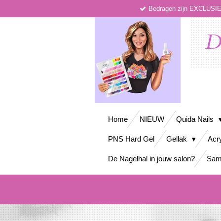
Bedragen zijn EXCLUS
Ga
direct
naar
D
de
hoofdinhoud
Home
NIEUW
Quida Nails
PNS Hard Gel
Gellak
Acr
De Nagelhal in jouw salon?
Sam