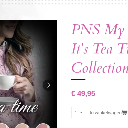
PNS My Li
It's Tea 
Collectio
€ 49,95
In winkelwagen