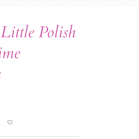
ttle Polish
Time
n