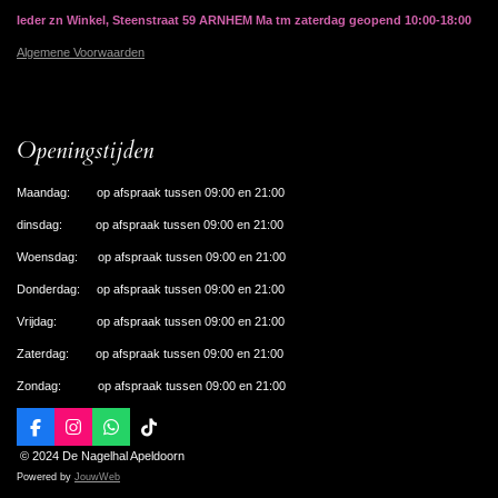
Ieder zn Winkel, Steenstraat 59 ARNHEM Ma tm zaterdag geopend 10:00-18:00
Algemene Voorwaarden
Openingstijden
Maandag: op afspraak tussen 09:00 en 21:00
dinsdag: op afspraak tussen 09:00 en 21:00
Woensdag: op afspraak tussen 09:00 en 21:00
Donderdag: op afspraak tussen 09:00 en 21:00
Vrijdag: op afspraak tussen 09:00 en 21:00
Zaterdag: op afspraak tussen 09:00 en 21:00
Zondag: op afspraak tussen 09:00 en 21:00
F
I
W
T
a
n
h
i
© 2024 De Nagelhal Apeldoorn
c
s
a
k
Powered by
JouwWeb
e
t
t
T