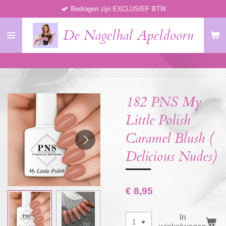
Bedragen zijn EXCLUSIEF BTW
Ga
direct
De Nagelhal Apeldoorn
naar
de
hoofdinhoud
182 PNS My
Little Polish
Caramel Blush (
Delicious Nudes)
€ 8,95
In