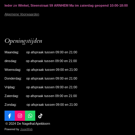
Ieder zn Winkel, Steenstraat 59 ARNHEM Ma tm zaterdag geopend 10:00-18:00
Algemene Voorwaarden
Openingstijden
Maandag: op afspraak tussen 09:00 en 21:00
dinsdag: op afspraak tussen 09:00 en 21:00
Woensdag: op afspraak tussen 09:00 en 21:00
Donderdag: op afspraak tussen 09:00 en 21:00
Vrijdag: op afspraak tussen 09:00 en 21:00
Zaterdag: op afspraak tussen 09:00 en 21:00
Zondag: op afspraak tussen 09:00 en 21:00
F
I
W
T
a
n
h
i
© 2024 De Nagelhal Apeldoorn
c
s
a
k
Powered by
JouwWeb
e
t
t
T