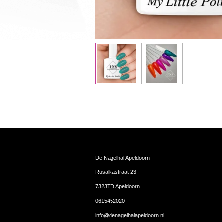
De Nagelhal Apeldoorn
Rusalkastraat 23
7323TD Apeldoorn
0615452020
info@denagelhalapeldoorn.nl