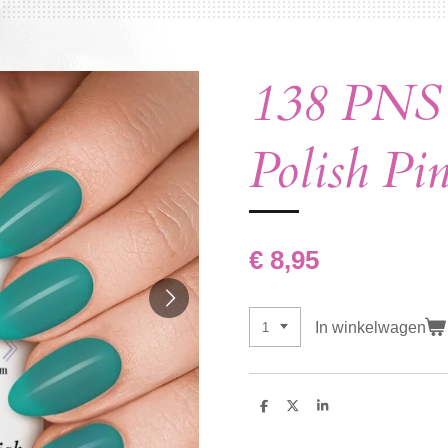
138 PNS 
Polish Pi
€ 8,95
In winkelwagen
D
D
S
e
e
h
l
e
a