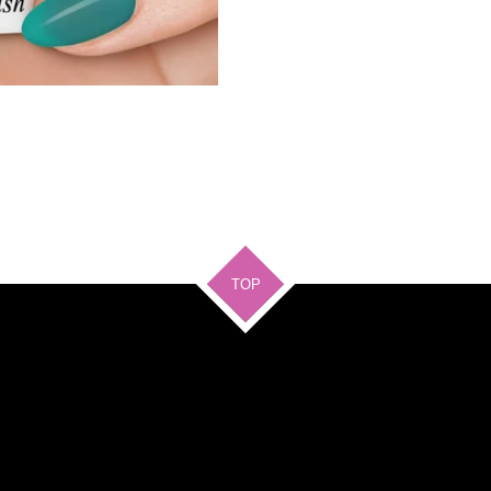
e
l
r
n
e
TOP