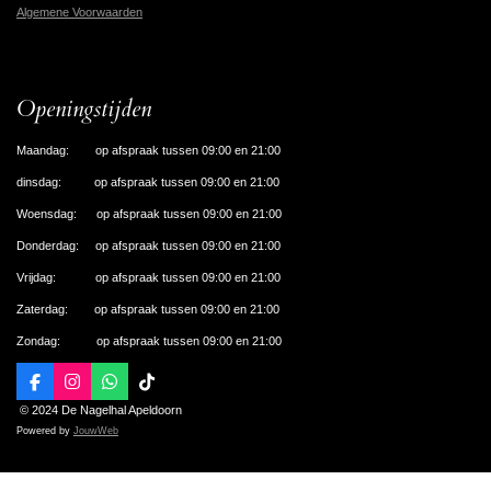
Algemene Voorwaarden
Openingstijden
Maandag: op afspraak tussen 09:00 en 21:00
dinsdag: op afspraak tussen 09:00 en 21:00
Woensdag: op afspraak tussen 09:00 en 21:00
Donderdag: op afspraak tussen 09:00 en 21:00
Vrijdag: op afspraak tussen 09:00 en 21:00
Zaterdag: op afspraak tussen 09:00 en 21:00
Zondag: op afspraak tussen 09:00 en 21:00
F
I
W
T
a
n
h
i
© 2024 De Nagelhal Apeldoorn
c
s
a
k
Powered by
JouwWeb
e
t
t
T
b
a
s
o
o
g
A
k
o
r
p