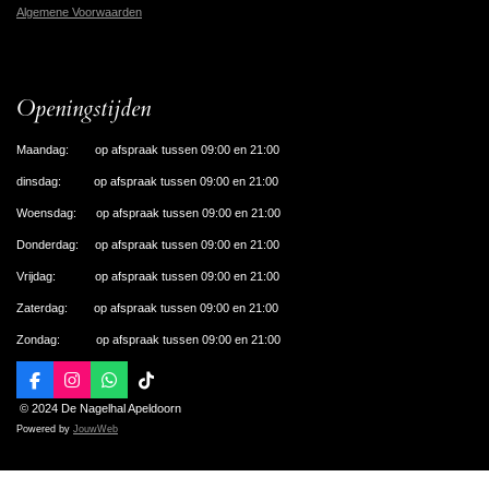
Algemene Voorwaarden
Openingstijden
Maandag: op afspraak tussen 09:00 en 21:00
dinsdag: op afspraak tussen 09:00 en 21:00
Woensdag: op afspraak tussen 09:00 en 21:00
Donderdag: op afspraak tussen 09:00 en 21:00
Vrijdag: op afspraak tussen 09:00 en 21:00
Zaterdag: op afspraak tussen 09:00 en 21:00
Zondag: op afspraak tussen 09:00 en 21:00
F
I
W
T
a
n
h
i
© 2024 De Nagelhal Apeldoorn
c
s
a
k
Powered by
JouwWeb
e
t
t
T
b
a
s
o
o
g
A
k
o
r
p