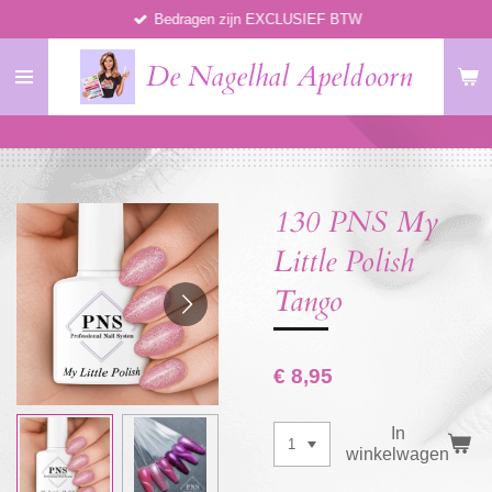
Bedragen zijn EXCLUSIEF BTW
Ga
direct
De Nagelhal Apeldoorn
naar
de
hoofdinhoud
130 PNS My
Little Polish
Tango
€ 8,95
In
winkelwagen