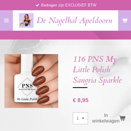
Bedragen zijn EXCLUSIEF BTW
Ga
direct
De Nagelhal Apeldoorn
naar
de
hoofdinhoud
116 PNS My
Little Polish
Sangria Sparkle
€ 8,95
In
winkelwagen