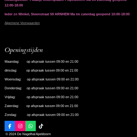
12:00-18:00
Ieder zn Winkel, Steenstraat 59 ARNHEM Ma tm zaterdag geopend 10:00-18:00
Algemene Voorwaarden
Openingstijden
Maandag: op afspraak tussen 09:00 en 21:00
dinsdag: op afspraak tussen 09:00 en 21:00
Woensdag: op afspraak tussen 09:00 en 21:00
Donderdag: op afspraak tussen 09:00 en 21:00
Vrijdag: op afspraak tussen 09:00 en 21:00
Zaterdag: op afspraak tussen 09:00 en 21:00
Zondag: op afspraak tussen 09:00 en 21:00
F
I
W
T
a
n
h
i
© 2024 De Nagelhal Apeldoorn
c
s
a
k