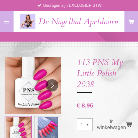
Bedragen zijn EXCLUSIEF BTW
Ga
direct
De Nagelhal Apeldoorn
naar
de
hoofdinhoud
113 PNS My
Little Polish
2038
€ 8,95
In
winkelwagen