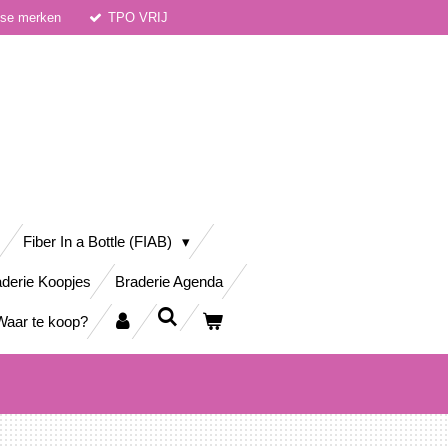
dse merken
TPO VRIJ
Fiber In a Bottle (FIAB)
derie Koopjes
Braderie Agenda
Waar te koop?