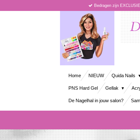
Bedragen zijn EXCLUS
Ga
direct
naar
D
de
hoofdinhoud
Home
NIEUW
Quida Nails
PNS Hard Gel
Gellak
Acr
De Nagelhal in jouw salon?
Sam