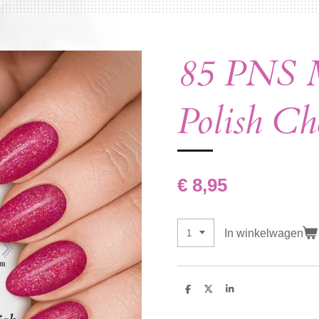
85 PNS M
Polish Ch
€ 8,95
In winkelwagen
D
D
S
e
e
h
l
e
a