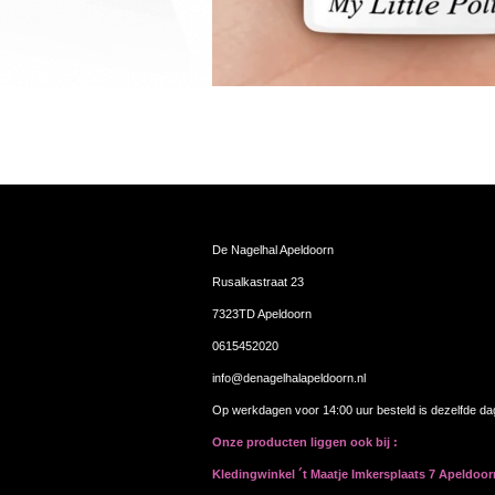
De Nagelhal Apeldoorn
Rusalkastraat 23
7323TD Apeldoorn
0615452020
info@denagelhalapeldoorn.nl
Op werkdagen voor 14:00 uur besteld is dezelfde d
Onze producten liggen ook bij :
Kledingwinkel ´t Maatje Imkersplaats 7 Apeldoo