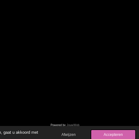
Powered by
JouwWeb
n, gaat u akkoord met
Afwijzen
Accepteren