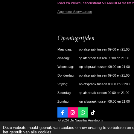
Ieder zn Winkel, Steenstraat 59 ARNHEM Ma tm 
Algemene Voorwaarden
Openingstijden
Maandag: op afspraak tussen 09:00 en 21:00
dinsdag: op afspraak tussen 09:00 en 21:00
Woensdag: op afspraak tussen 09:00 en 21:00
Donderdag: op afspraak tussen 09:00 en 21:00
Vrijdag: op afspraak tussen 09:00 en 21:00
Zaterdag: op afspraak tussen 09:00 en 21:00
Zondag: op afspraak tussen 09:00 en 21:00
F
I
W
T
a
n
h
i
© 2024 De Nagelhal Apeldoorn
c
s
a
k
Deze website maakt gebruik van cookies om uw ervaring te verbeteren en o
e
t
t
T
het gebruik van alle cookies.
b
a
s
o