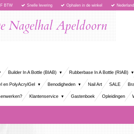
IEF BTW
Snelle levering
Ophalen in de winkel
Nederlan
e Nagelhal Apeldoorn
Builder In A Bottle (BIAB)
Rubberbase In A Bottle (RIAB)
yl en PolyAcrylGel
Benodigheden
Nail Art
SALE
Bra
enwerken?
Klantenservice
Gastenboek
Opleidingen