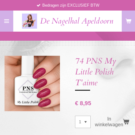
Bedragen zijn EXCLUSIEF BTW
Ga
direct
De Nagelhal Apeldoorn
naar
de
hoofdinhoud
74 PNS My
Little Polish
T'aime
€ 8,95
In
winkelwagen