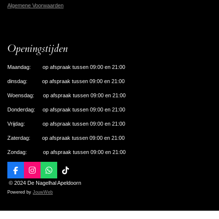
Algemene Voorwaarden
Openingstijden
Maandag: op afspraak tussen 09:00 en 21:00
dinsdag: op afspraak tussen 09:00 en 21:00
Woensdag: op afspraak tussen 09:00 en 21:00
Donderdag: op afspraak tussen 09:00 en 21:00
Vrijdag: op afspraak tussen 09:00 en 21:00
Zaterdag: op afspraak tussen 09:00 en 21:00
Zondag: op afspraak tussen 09:00 en 21:00
F
I
W
T
a
n
h
i
© 2024 De Nagelhal Apeldoorn
c
s
a
k
Powered by
JouwWeb
e
t
t
T
b
a
s
o
o
g
A
k
o
r
p