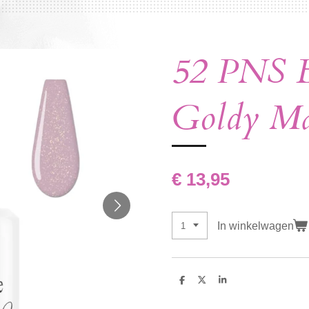
52 PNS B
Goldy Ma
€ 13,95
In winkelwagen
D
D
S
e
e
h
l
e
a