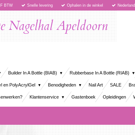
IEF BTW
Snelle levering
Ophalen in de winkel
Nederlan
e Nagelhal Apeldoorn
Builder In A Bottle (BIAB)
Rubberbase In A Bottle (RIAB)
yl en PolyAcrylGel
Benodigheden
Nail Art
SALE
Bra
enwerken?
Klantenservice
Gastenboek
Opleidingen