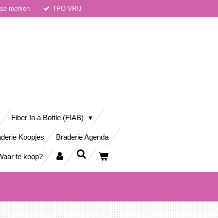
dse merken
TPO VRIJ
Fiber In a Bottle (FIAB)
derie Koopjes
Braderie Agenda
Waar te koop?