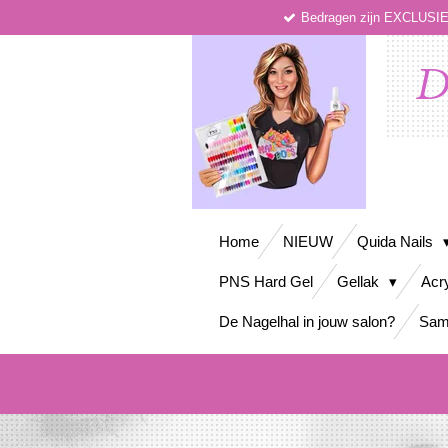
Bedragen zijn EXCLUS
Ga
direct
naar
D
de
hoofdinhoud
Home
NIEUW
Quida Nails
PNS Hard Gel
Gellak
Acr
De Nagelhal in jouw salon?
Sam