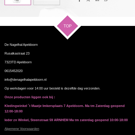
D
D
S
D
e
e
h
e
l
e
a
l
e
l
r
e
n
e
n
TOP
De Nagelhal Apeldoorn
Rusalkastraat 23
7323TD Apeldoorn
0615452020
info@denagelhalapeldoorn.nl
Op werkdagen voor 14:00 uur besteld is dezelfde dag verzonden.
Onze producten liggen ook bij :
Kledingwinkel ´t Maatje Imkersplaats 7 Apeldoorn. Ma tm Zaterdag geopend
12:00-18:00
Ieder zn Winkel, Steenstraat 59 ARNHEM Ma tm zaterdag geopend 10:00-18:00
Algemene Voorwaarden