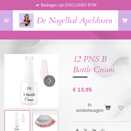
Bedragen zijn EXCLUSIEF BTW
Ga
direct
De Nagelhal Apeldoorn
naar
de
hoofdinhoud
12 PNS B
Bottle Cream
€ 13,95
In
winkelwagen