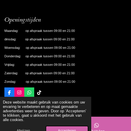
Openingstijden
Maandag: op afspraak tussen 09:00 en 21:00
dinsdag: op afspraak tussen 09:00 en 21:00
Woensdag: op afspraak tussen 09:00 en 21:00
Donderdag: op afspraak tussen 09:00 en 21:00
Vrijdag: op afspraak tussen 09:00 en 21:00
Zaterdag: op afspraak tussen 09:00 en 21:00
Zondag: op afspraak tussen 09:00 en 21:00
F
I
W
T
a
n
h
i
© 2024 De Nagelhal Apeldoorn
Deze website maakt gebruik van cookies om uw
c
s
a
k
Powered by
JouwWeb
ervaring te verbeteren en op maat gemaakte
e
t
t
T
advertenties weer te geven. Door op ‘Accepteren’
b
a
s
o
te klikken, gaat u akkoord met het gebruik van
o
g
A
k
alle cookies.
o
r
p
k
a
p
m
Afwijzen
Accepteren
Kaart
WhatsApp