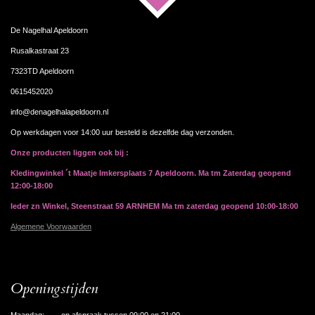
De Nagelhal Apeldoorn
Rusalkastraat 23
7323TD Apeldoorn
0615452020
info@denagelhalapeldoorn.nl
Op werkdagen voor 14:00 uur besteld is dezelfde dag verzonden.
Onze producten liggen ook bij :
Kledingwinkel ´t Maatje Imkersplaats 7 Apeldoorn. Ma tm Zaterdag geopend
12:00-18:00
Ieder zn Winkel, Steenstraat 59 ARNHEM Ma tm zaterdag geopend 10:00-18:00
Algemene Voorwaarden
Openingstijden
Maandag: op afspraak tussen 09:00 en 21:00