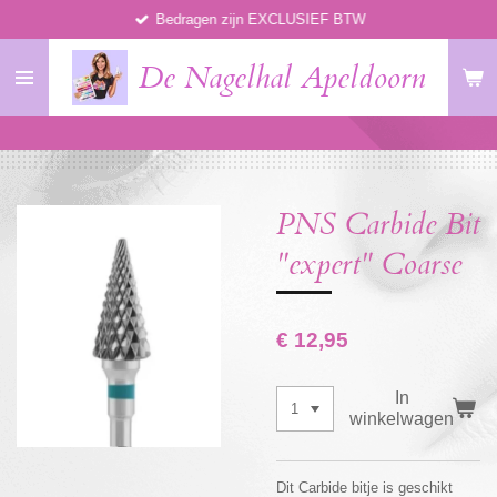
Bedragen zijn EXCLUSIEF BTW
Ga
direct
De Nagelhal Apeldoorn
naar
de
hoofdinhoud
PNS Carbide Bit
"expert" Coarse
€ 12,95
In
winkelwagen
Dit Carbide bitje is geschikt