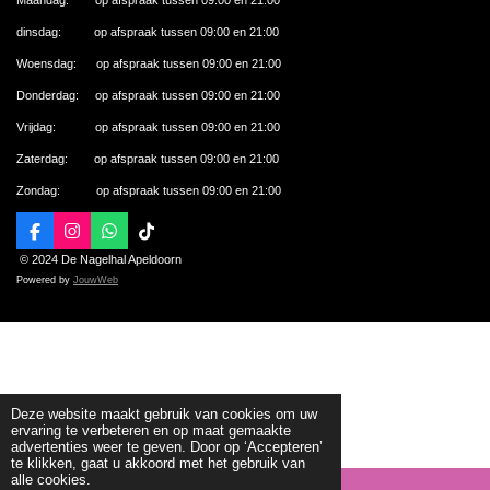
dinsdag: op afspraak tussen 09:00 en 21:00
Woensdag: op afspraak tussen 09:00 en 21:00
Donderdag: op afspraak tussen 09:00 en 21:00
Vrijdag: op afspraak tussen 09:00 en 21:00
Zaterdag: op afspraak tussen 09:00 en 21:00
Zondag: op afspraak tussen 09:00 en 21:00
F
I
W
T
a
n
h
i
© 2024 De Nagelhal Apeldoorn
c
s
a
k
Powered by
JouwWeb
e
t
t
T
b
a
s
o
o
g
A
k
o
r
p
k
a
p
m
Deze website maakt gebruik van cookies om uw
ervaring te verbeteren en op maat gemaakte
advertenties weer te geven. Door op ‘Accepteren’
te klikken, gaat u akkoord met het gebruik van
alle cookies.