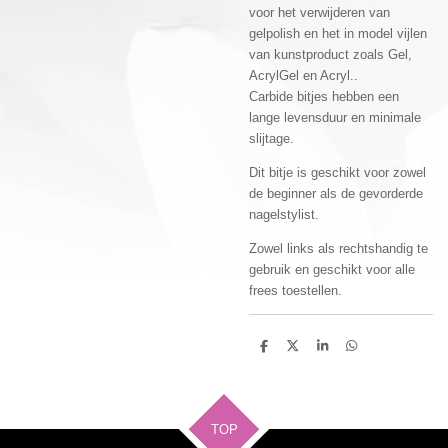
voor het verwijderen van
gelpolish en het in model vijlen
van kunstproduct zoals Gel,
AcrylGel en Acryl..
Carbide bitjes hebben een
lange levensduur en minimale
slijtage.
Dit bitje is geschikt voor zowel
de beginner als de gevorderde
nagelstylist.
Zowel links als rechtshandig te
gebruik en geschikt voor alle
frees toestellen.
D
D
S
D
e
e
h
e
l
e
a
l
e
l
r
e
n
e
n
TOP