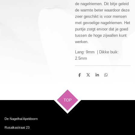
de nagelriemen. Dit bitje geleid
de warmte beter waardoor deze
zeer geschikt is voor mensen
met gevoelige nagelriemen. Het
puntje zorgt ervoor dat je goed
tussen de hoge zijwallen kunt
werken.
Lang: 9mm | Dikke buik:
2.5mm
D
D
S
D
e
e
h
e
l
e
a
l
e
l
r
e
n
e
n
TOP
De Nagelhal Apeldoorn
Rusalkastraat 23