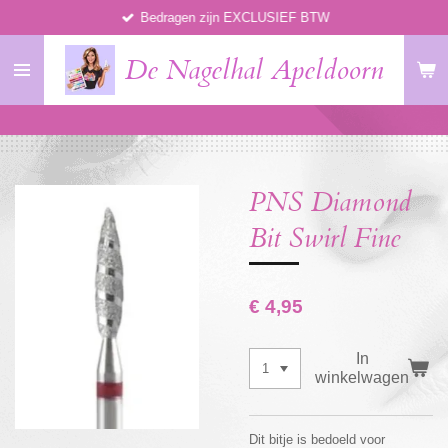
Bedragen zijn EXCLUSIEF BTW
Ga
direct
De Nagelhal Apeldoorn
naar
de
hoofdinhoud
PNS Diamond
Bit Swirl Fine
€ 4,95
In
winkelwagen
Dit bitje is bedoeld voor