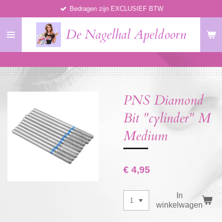
Bedragen zijn EXCLUSIEF BTW
Ga
direct
De Nagelhal Apeldoorn
naar
de
hoofdinhoud
PNS Diamond
Bit "cylinder" M
Medium
€ 4,95
In
winkelwagen