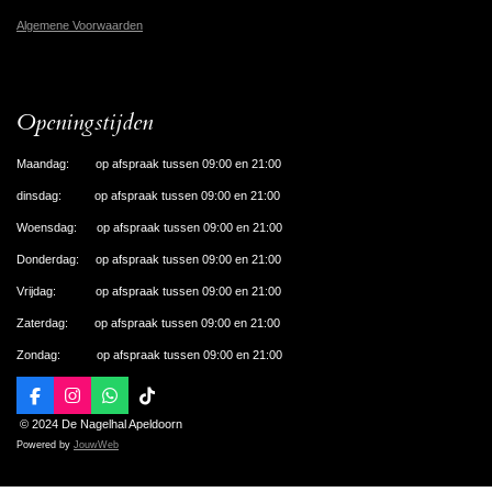
Algemene Voorwaarden
Openingstijden
Maandag: op afspraak tussen 09:00 en 21:00
dinsdag: op afspraak tussen 09:00 en 21:00
Woensdag: op afspraak tussen 09:00 en 21:00
Donderdag: op afspraak tussen 09:00 en 21:00
Vrijdag: op afspraak tussen 09:00 en 21:00
Zaterdag: op afspraak tussen 09:00 en 21:00
Zondag: op afspraak tussen 09:00 en 21:00
F
I
W
T
a
n
h
i
© 2024 De Nagelhal Apeldoorn
c
s
a
k
Powered by
JouwWeb
e
t
t
T
b
a
s
o
o
g
A
k