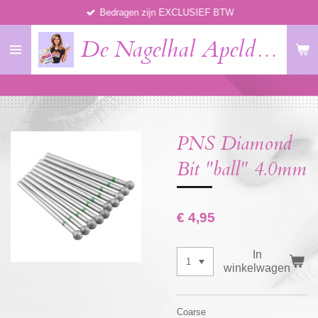
Bedragen zijn EXCLUSIEF BTW
Ga
direct
De Nagelhal Apeldoorn
naar
de
hoofdinhoud
PNS Diamond
Bit "ball" 4.0mm
€ 4,95
In
winkelwagen
Coarse