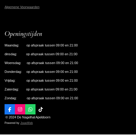
Algemene Voorwaarden
Openingstijden
Maandag: op afspraak tussen 09:00 en 21:00
dinsdag: op afspraak tussen 09:00 en 21:00
Woensdag: op afspraak tussen 09:00 en 21:00
Donderdag: op afspraak tussen 09:00 en 21:00
Vrijdag: op afspraak tussen 09:00 en 21:00
Zaterdag: op afspraak tussen 09:00 en 21:00
Zondag: op afspraak tussen 09:00 en 21:00
F
I
W
T
a
n
h
i
© 2024 De Nagelhal Apeldoorn
c
s
a
k
Powered by
JouwWeb
e
t
t
T
b
a
s
o
o
g
A
k