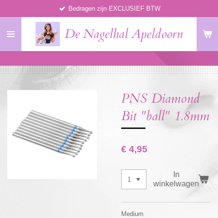
Bedragen zijn EXCLUSIEF BTW
Ga
direct
De Nagelhal Apeldoorn
naar
de
hoofdinhoud
PNS Diamond
Bit "ball" 1.8mm
€ 4,95
In
winkelwagen
Medium