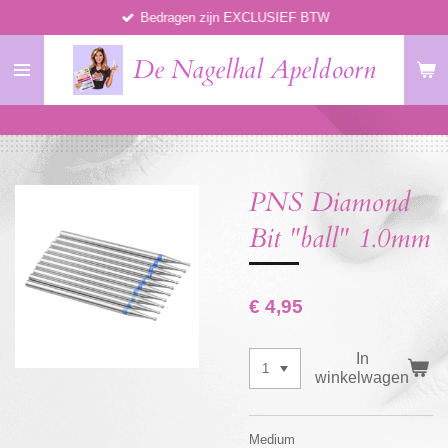
Bedragen zijn EXCLUSIEF BTW
Ga
direct
De Nagelhal Apeldoorn
naar
de
hoofdinhoud
PNS Diamond
Bit "ball" 1.0mm
€ 4,95
In
winkelwagen
Medium