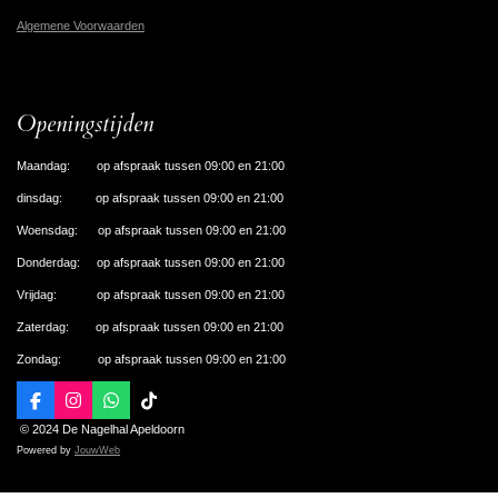
Algemene Voorwaarden
Openingstijden
Maandag: op afspraak tussen 09:00 en 21:00
dinsdag: op afspraak tussen 09:00 en 21:00
Woensdag: op afspraak tussen 09:00 en 21:00
Donderdag: op afspraak tussen 09:00 en 21:00
Vrijdag: op afspraak tussen 09:00 en 21:00
Zaterdag: op afspraak tussen 09:00 en 21:00
Zondag: op afspraak tussen 09:00 en 21:00
F
I
W
T
a
n
h
i
© 2024 De Nagelhal Apeldoorn
c
s
a
k
Powered by
JouwWeb
e
t
t
T
b
a
s
o
o
g
A
k