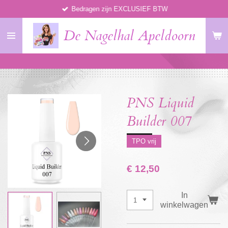
Bedragen zijn EXCLUSIEF BTW
Ga
direct
De Nagelhal Apeldoorn
naar
de
hoofdinhoud
PNS Liquid
Builder 007
TPO vrij
€ 12,50
In
winkelwagen