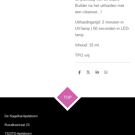
Builder na het uitharden met
een cleanser...!
Uithardingstijd: 2 minuten in
UV-lamp | 60 seconden in LED-
lamp.
Inhoud: 15 ml.
TPO vrij
D
D
S
D
e
e
h
e
l
e
a
l
e
l
r
e
n
e
n
TOP
De Nagelhal Apeldoorn
Rusalkastraat 23
7323TD Apeldoorn