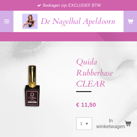
Bedragen zijn EXCLUSIEF BTW
Ga
direct
De Nagelhal Apeldoorn
naar
de
hoofdinhoud
Quida
Rubberbase
CLEAR
€ 11,50
In
winkelwagen