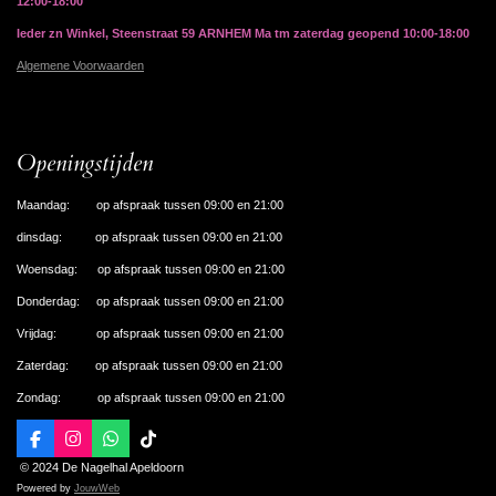
12:00-18:00
Ieder zn Winkel, Steenstraat 59 ARNHEM Ma tm zaterdag geopend 10:00-18:00
Algemene Voorwaarden
Openingstijden
Maandag: op afspraak tussen 09:00 en 21:00
dinsdag: op afspraak tussen 09:00 en 21:00
Woensdag: op afspraak tussen 09:00 en 21:00
Donderdag: op afspraak tussen 09:00 en 21:00
Vrijdag: op afspraak tussen 09:00 en 21:00
Zaterdag: op afspraak tussen 09:00 en 21:00
Zondag: op afspraak tussen 09:00 en 21:00
F
I
W
T
a
n
h
i
© 2024 De Nagelhal Apeldoorn
c
s
a
k
Powered by
JouwWeb
e
t
t
T