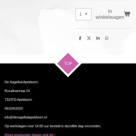
In
winkelwagen
D
D
S
D
e
e
h
e
l
e
a
l
e
l
r
e
n
e
n
TOP
De Nagelhal Apeldoorn
Rusalkastraat 23
7323TD Apeldoorn
0615452020
info@denagelhalapeldoorn.nl
Op werkdagen voor 14:00 uur besteld is dezelfde dag verzonden.
Onze producten liggen ook bij :