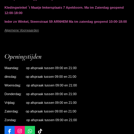
Kledingwinkel ´t Maatje Imkersplaats 7 Apeldoorn. Ma tm Zaterdag geopend
12:00-18:00
Ieder zn Winkel, Steenstraat 59 ARNHEM Ma tm zaterdag geopend 10:00-18:00
Algemene Voorwaarden
Openingstijden
Maandag: op afspraak tussen 09:00 en 21:00
dinsdag: op afspraak tussen 09:00 en 21:00
Woensdag: op afspraak tussen 09:00 en 21:00
Donderdag: op afspraak tussen 09:00 en 21:00
Vrijdag: op afspraak tussen 09:00 en 21:00
Zaterdag: op afspraak tussen 09:00 en 21:00
Zondag: op afspraak tussen 09:00 en 21:00
F
I
W
T