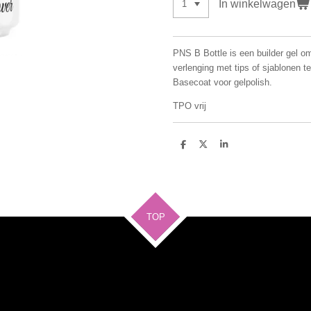
In winkelwagen
PNS B Bottle is een builder gel o
verlenging met tips of sjablonen 
Basecoat voor gelpolish.
TPO vrij
D
D
S
e
e
h
l
e
a
e
l
r
n
e
TOP