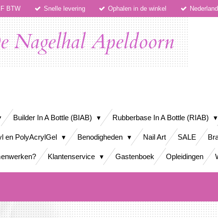
IEF BTW
Snelle levering
Ophalen in de winkel
Nederlan
e Nagelhal Apeldoorn
Builder In A Bottle (BIAB)
Rubberbase In A Bottle (RIAB)
yl en PolyAcrylGel
Benodigheden
Nail Art
SALE
Bra
enwerken?
Klantenservice
Gastenboek
Opleidingen