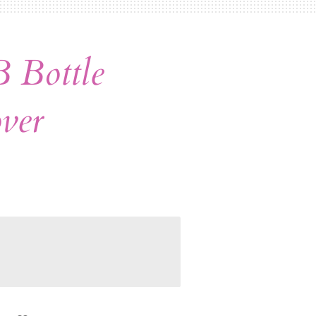
 Bottle
over