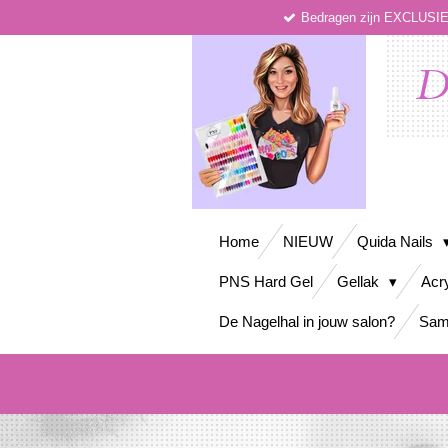
Bedragen zijn EXCLUS
Ga
direct
naar
D
de
hoofdinhoud
Home
NIEUW
Quida Nails
PNS Hard Gel
Gellak
Acr
De Nagelhal in jouw salon?
Sam