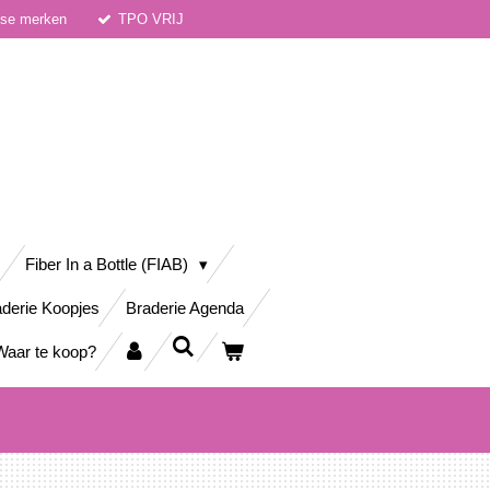
dse merken
TPO VRIJ
Fiber In a Bottle (FIAB)
derie Koopjes
Braderie Agenda
Waar te koop?